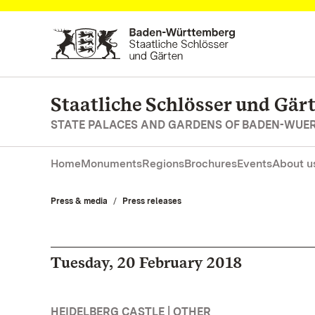
Navigate to main page
Staatliche Schlösser und Gä
STATE PALACES AND GARDENS OF BADEN-WUE
Home
Monuments
Regions
Brochures
Events
About u
Press & media
Press releases
Tuesday, 20 February 2018
HEIDELBERG CASTLE | OTHER