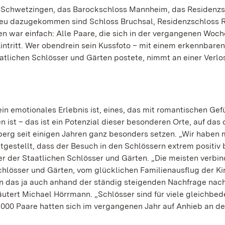
ss Schwetzingen, das Barockschloss Mannheim, das Residenz
neu dazugekommen sind Schloss Bruchsal, Residenzschloss R
 war einfach: Alle Paare, die sich in der vergangenen Woch
intritt. Wer obendrein sein Kussfoto – mit einem erkennbare
atlichen Schlösser und Gärten postete, nimmt an einer Verlos
n emotionales Erlebnis ist, eines, das mit romantischen Gef
st – das ist ein Potenzial dieser besonderen Orte, auf das 
erg seit einigen Jahren ganz besonders setzen. „Wir haben
tgestellt, dass der Besuch in den Schlössern extrem positiv 
er der Staatlichen Schlösser und Gärten. „Die meisten verbi
lösser und Gärten, vom glücklichen Familienausflug der Kin
en das ja auch anhand der ständig steigenden Nachfrage nac
läutert Michael Hörrmann. „Schlösser sind für viele gleichbe
.000 Paare hatten sich im vergangenen Jahr auf Anhieb an d