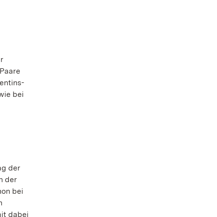
r
 Paare
entins-
wie bei
ag der
n der
hon bei
n
it dabei