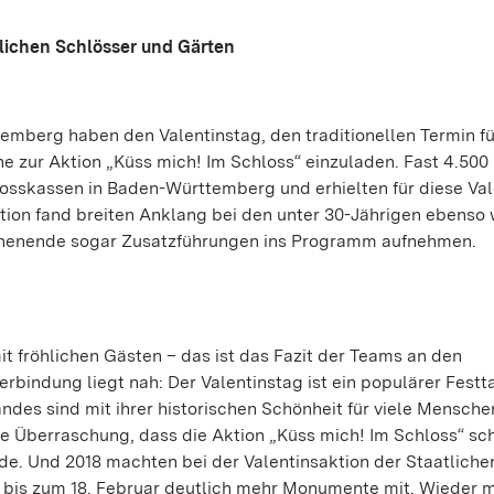
tlichen Schlösser und Gärten
emberg haben den Valentinstag, den traditionellen Termin fü
 zur Aktion „Küss mich! Im Schloss“ einzuladen. Fast 4.500
losskassen in Baden-Württemberg und erhielten für diese Val
ion fand breiten Anklang bei den unter 30-Jährigen ebenso 
chenende sogar Zusatzführungen ins Programm aufnehmen.
t fröhlichen Gästen – das ist das Fazit der Teams an den
erbindung liegt nah: Der Valentinstag ist ein populärer Festt
ndes sind mit ihrer historischen Schönheit für viele Mensche
ne Überraschung, dass die Aktion „Küss mich! Im Schloss“ sc
rde. Und 2018 machten bei der Valentinsaktion der Staatliche
bis zum 18. Februar deutlich mehr Monumente mit. Wieder m