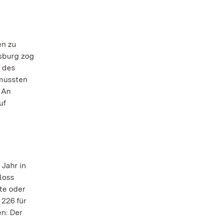
en zu
gsburg zog
e des
mussten
 An
uf
 Jahr in
loss
te oder
 226 für
n: Der