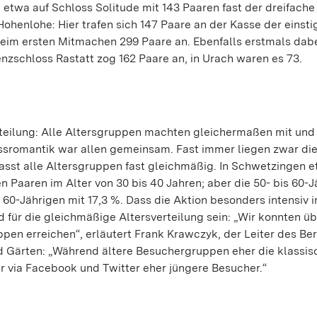
 etwa auf Schloss Solitude mit 143 Paaren fast der dreifache
henlohe: Hier trafen sich 147 Paare an der Kasse der einsti
 beim ersten Mitmachen 299 Paare an. Ebenfalls erstmals dab
nzschloss Rastatt zog 162 Paare an, in Urach waren es 73.
rteilung: Alle Altersgruppen machten gleichermaßen mit und
ossromantik war allen gemeinsam. Fast immer liegen zwar di
fasst alle Altersgruppen fast gleichmäßig. In Schwetzingen 
n Paaren im Alter von 30 bis 40 Jahren; aber die 50- bis 60-
 60-Jährigen mit 17,3 %. Dass die Aktion besonders intensiv 
 für die gleichmäßige Altersverteilung sein: „Wir konnten üb
en erreichen“, erläutert Frank Krawczyk, der Leiter des Be
d Gärten: „Während ältere Besuchergruppen eher die klassis
r via Facebook und Twitter eher jüngere Besucher.“