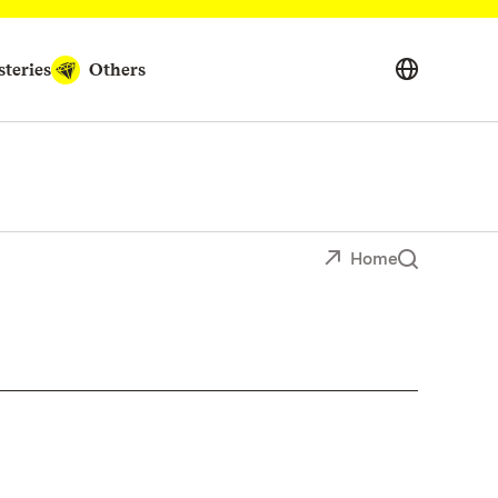
teries
Others
Home