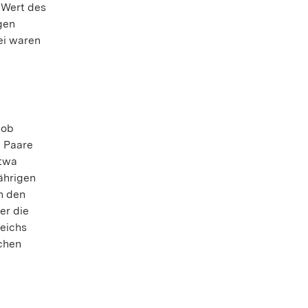
 Wert des
gen
ei waren
 ob
e Paare
etwa
Jährigen
in den
er die
reichs
chen