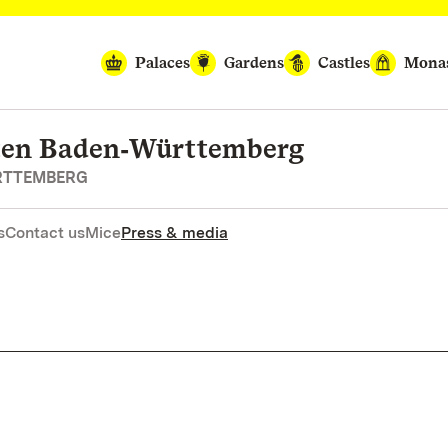
Palaces
Gardens
Castles
Monas
rten Baden‑Württemberg
RTTEMBERG
s
Contact us
Mice
Press & media