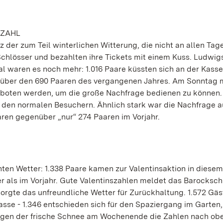
SZAHL
z der zum Teil winterlichen Witterung, die nicht an allen Tag
Schlösser und bezahlten ihre Tickets mit einem Kuss. Ludwi
l waren es noch mehr: 1.016 Paare küssten sich an der Kass
nüber den 690 Paaren des vergangenen Jahres. Am Sonntag 
eboten werden, um die große Nachfrage bedienen zu können.
 den normalen Besuchern. Ähnlich stark war die Nachfrage a
aren gegenüber „nur“ 274 Paaren im Vorjahr.
hten Wetter: 1.338 Paare kamen zur Valentinsaktion in diesem
er als im Vorjahr. Gute Valentinszahlen meldet das Barocksch
rgte das unfreundliche Wetter für Zurückhaltung. 1.572 Gäs
se - 1.346 entschieden sich für den Spaziergang im Garten,
gegen der frische Schnee am Wochenende die Zahlen nach obe