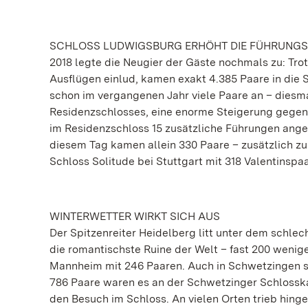
SCHLOSS LUDWIGSBURG ERHÖHT DIE FÜHRUNG
2018 legte die Neugier der Gäste nochmals zu: Trot
Ausflügen einlud, kamen exakt 4.385 Paare in die 
schon im vergangenen Jahr viele Paare an – diesma
Residenzschlosses, eine enorme Steigerung gege
im Residenzschloss 15 zusätzliche Führungen ang
diesem Tag kamen allein 330 Paare – zusätzlich zu
Schloss Solitude bei Stuttgart mit 318 Valentinspa
WINTERWETTER WIRKT SICH AUS
Der Spitzenreiter Heidelberg litt unter dem schlec
die romantischste Ruine der Welt – fast 200 wenig
Mannheim mit 246 Paaren. Auch in Schwetzingen so
786 Paare waren es an der Schwetzinger Schlosskas
den Besuch im Schloss. An vielen Orten trieb hin