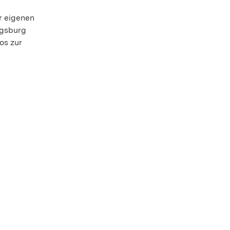
r eigenen
igsburg
os zur