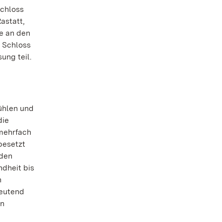
schloss
astatt,
e an den
n Schloss
ung teil.
ühlen und
die
 mehrfach
besetzt
nden
dheit bis
h
deutend
en