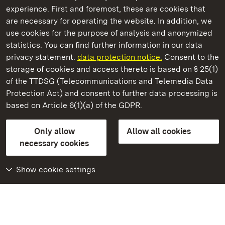
experience. First and foremost, these are cookies that
are necessary for operating the website. In addition, we
use cookies for the purpose of analysis and anonymized
State Palaces and Gardens of Baden-Wuerttemberg
statistics. You can find further information in our data
privacy statement.
data protection notice.
Consent to the
storage of cookies and access thereto is based on § 25(1)
of the TTDSG (Telecommunications and Telemedia Data
Staatliche Schlösser und Gärten Baden‑Württemberg
Protection Act) and consent to further data processing is
based on Article 6(1)(a) of the GDPR.
State Palaces and Gardens of Baden-Wuerttemberg
Only allow
Allow all cookies
Contact us
FAQ
Masthead
Data protection
necessary cookies
Declaration on barrier-free access
BITV-konform (geprüfte Seiten)
Show cookie settings
More
Home
Monuments