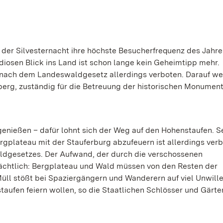
n der Silvesternacht ihre höchste Besucherfrequenz des Jahre
iosen Blick ins Land ist schon lange kein Geheimtipp mehr.
 nach dem Landeswaldgesetz allerdings verboten. Darauf we
erg, zuständig für die Betreuung der historischen Monumen
enießen – dafür lohnt sich der Weg auf den Hohenstaufen. S
plateau mit der Stauferburg abzufeuern ist allerdings verb
dgesetzes. Der Aufwand, der durch die verschossenen
rächtlich: Bergplateau und Wald müssen von den Resten der
Müll stößt bei Spaziergängern und Wanderern auf viel Unwill
nstaufen feiern wollen, so die Staatlichen Schlösser und Gärt