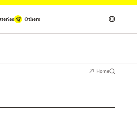
teries
Others
Home