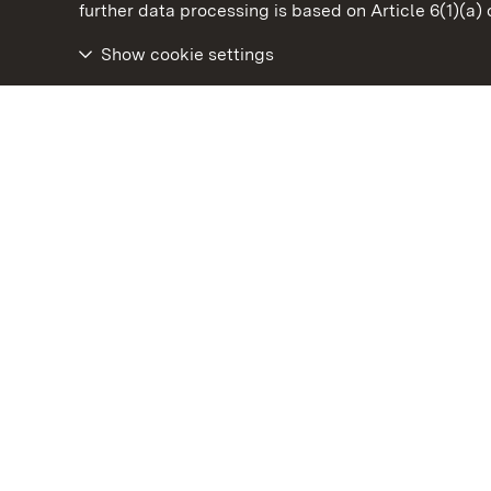
State Palaces and Gardens of Baden-Wuertt
further data processing is based on Article 6(1)(a)
Show cookie settings
Staatliche Schlösser und Gärten Baden‑Württemberg