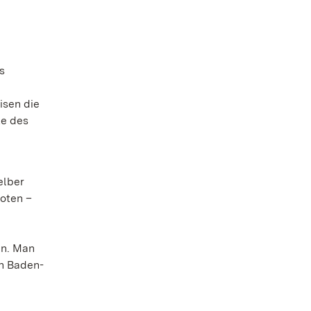
s
isen die
te des
elber
oten –
en. Man
en Baden-