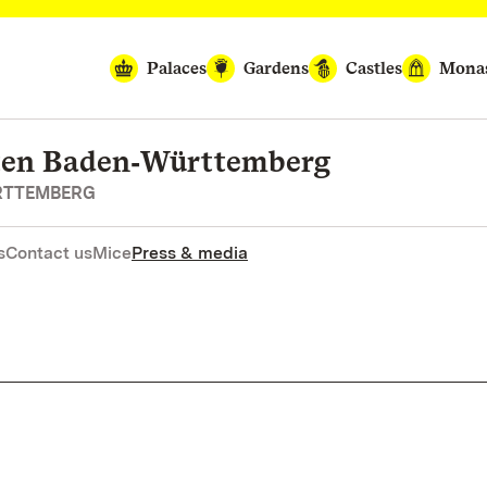
Palaces
Gardens
Castles
Monas
rten Baden‑Württemberg
RTTEMBERG
s
Contact us
Mice
Press & media