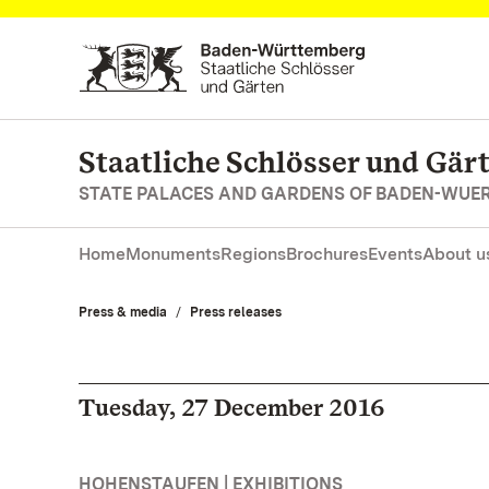
Navigate to main page
Staatliche Schlösser und Gä
STATE PALACES AND GARDENS OF BADEN-WUE
Home
Monuments
Regions
Brochures
Events
About u
Press & media
Press releases
Tuesday, 27 December 2016
HOHENSTAUFEN | EXHIBITIONS