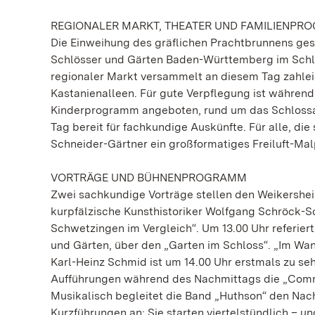
REGIONALER MARKT, THEATER UND FAMILIENP
Die Einweihung des gräflichen Prachtbrunnens ge
Schlösser und Gärten Baden-Württemberg im Schlossg
regionaler Markt versammelt an diesem Tag zahlei
Kastanienalleen. Für gute Verpflegung ist während
Kinderprogramm angeboten, rund um das Schlossa
Tag bereit für fachkundige Auskünfte. Für alle, di
Schneider-Gärtner ein großformatiges Freiluft-Mal
VORTRÄGE UND BÜHNENPROGRAMM
Zwei sachkundige Vorträge stellen den Weikersheim
kurpfälzische Kunsthistoriker Wolfgang Schröck-
Schwetzingen im Vergleich“. Um 13.00 Uhr referiert
und Gärten, über den „Garten im Schloss“. „Im Wan
Karl-Heinz Schmid ist um 14.00 Uhr erstmals zu s
Aufführungen während des Nachmittags die „Commed
Musikalisch begleitet die Band „Huthson“ den Nachm
Kurzführungen an: Sie starten viertelstündlich – u