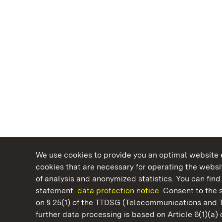
We use cookies to provide you an optimal website e
cookies that are necessary for operating the websit
of analysis and anonymized statistics. You can find 
statement.
data protection notice.
Consent to the s
on § 25(1) of the TTDSG (Telecommunications and 
State Palaces and Gardens of Baden-Wuertt
further data processing is based on Article 6(1)(a)