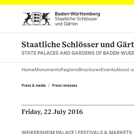
Navigate to main page
Staatliche Schlösser und Gä
STATE PALACES AND GARDENS OF BADEN-WUE
Home
Monuments
Regions
Brochures
Events
About u
Press & media
Press releases
Friday, 22 July 2016
WEIKERSHEIM PALACE | FESTIVALS & MARKETS