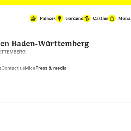
Palaces
Gardens
Castles
Monas
rten Baden‑Württemberg
RTTEMBERG
s
Contact us
Mice
Press & media