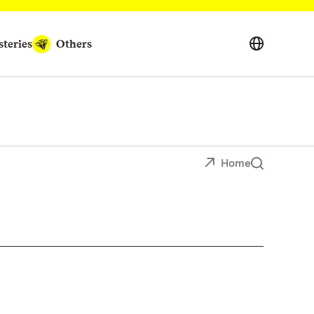
teries
Others
Home