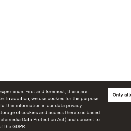
xperience. First and foremost, these are
Only al
e. In addition, we use cookies for the purpose
further information in our data privacy
torage of cookies and access thereto is based
Telemedia Data Protection Act) and consent to
emberg
 of the GDPR.