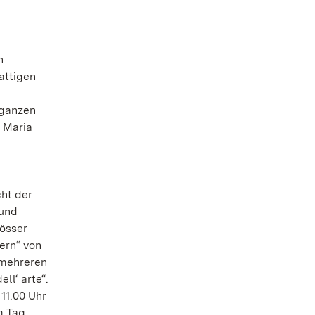
n
n
attigen
 ganzen
a Maria
cht der
 und
lösser
ern“ von
 mehreren
l‘ arte“.
11.00 Uhr
m Tag