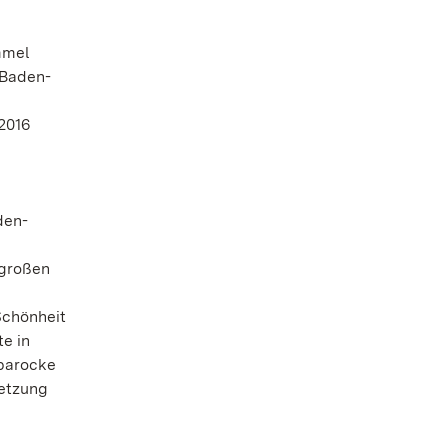
mmel
 Baden-
2016
den-
 großen
Schönheit
e in
 barocke
setzung