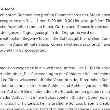
ROGRAMM
schieht im Rahmen des großen Sommerfestes der Staatliche
arten am 31. Juli. Von 11.00 bis 18.00 Uhr wird gefeiert. Ei
che Aussteller rund um Kunst, Garten und Genuss in den sch
 des ganzen Tages gesorgt. In der Orangerie wird ein
real locken Segway-Touren. Die Schlossgärtner stehen den
e sich im Aquarellmalen ausprobieren wollen, gestaltet Dr. Ev
projekt im Schlossgarten.
er Schlossgarten in ein weiteres Umfeld. Um 11.00 Uhr spri
Schmidt über „Die Gartenanlagen der Schlösser Weikersheim
 Lea Dirks, wissenschaftliche Volontärin der Staatlichen Sch
del der Jahreszeiten – ein Schloss und Schlossgarten in Bild
ehen. Auf der Bühne neben dem Herkulesbrunnen gastiert mit
ia Vollust“ mit einem Schauspiel im Stil der „Commedia del
ittag. Für kurze Blicke ins gräfliche Schloss bieten sich ab 
nd sind ebenso wie der Eintritt in den Schlossgarten an diese