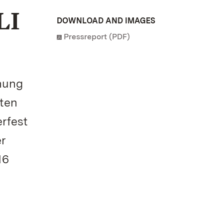
LI
DOWNLOAD AND IMAGES
Pressreport (PDF)
hung
rten
rfest
er
16