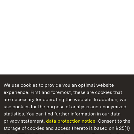
We use cookies to provide you an optimal website
experience. First and foremost, these are cookies that
are necessary for operating the website. In addition, we
use cookies for the purpose of analysis and anonymized
State Palaces and Gardens of Baden-Wuerttemberg
statistics. You can find further information in our data
privacy statement.
data protection notice.
Consent to the
storage of cookies and access thereto is based on § 25(1)