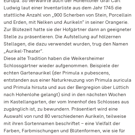
Europa. So verwahrte auch der Hohenloher Graf Carl
Ludwig laut einer Inventarliste aus dem Jahr 1745 die
stattliche Anzahl von „900 Scherben von Stein, Porcellain
und Erden, mit Nelken und Aurikeln“ in seiner Orangerie.
Zur Blütezeit hatte sie der Hofgärtner dann an geeigneter
Stelle zu präsentieren. Die Aufstellung auf hölzernen
Stellagen, die dazu verwendet wurden, trug den Namen
„Aurikel-Theater“.
Diese alte Tradition haben die Weikersheimer
Schlossgärtner wieder aufgenommen. Beispiele der
echten Gartenaurikel (der Primula x pubescens,
entstanden aus einer Naturkreuzung von Primula auricula
und Primula hirsuta und aus der Bergregion über Lüttich
nach Hohenlohe gelangt) sind in den nächsten Wochen
im Kastellangarten, der vom Innenhof des Schlosses aus
zugänglich ist, zu bewundern. Präsentiert wird eine
Auswahl von rund 80 verschiedenen Aurikeln, teilweise
mit ihren Sortennamen beschriftet – eine Vielfalt der
Farben, Farbmischungen und Blütenformen, wie sie für