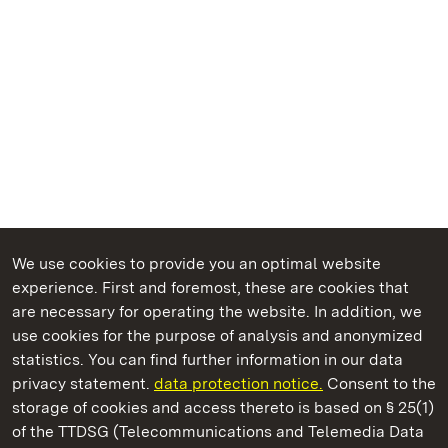
We use cookies to provide you an optimal website
experience. First and foremost, these are cookies that
are necessary for operating the website. In addition, we
use cookies for the purpose of analysis and anonymized
State Palaces and Gardens of Baden-Wuerttemberg
statistics. You can find further information in our data
privacy statement.
data protection notice.
Consent to the
storage of cookies and access thereto is based on § 25(1)
of the TTDSG (Telecommunications and Telemedia Data