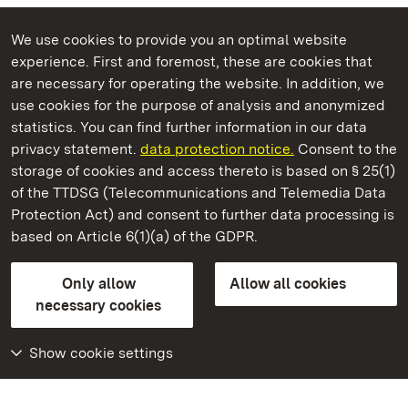
We use cookies to provide you an optimal website
experience. First and foremost, these are cookies that
are necessary for operating the website. In addition, we
use cookies for the purpose of analysis and anonymized
State Palaces and Gardens of Baden-Wuerttemberg
statistics. You can find further information in our data
privacy statement.
data protection notice.
Consent to the
storage of cookies and access thereto is based on § 25(1)
of the TTDSG (Telecommunications and Telemedia Data
Staatliche Schlösser und Gärten Baden‑Württemberg
Protection Act) and consent to further data processing is
based on Article 6(1)(a) of the GDPR.
State Palaces and Gardens of Baden-Wuerttemberg
Only allow
Allow all cookies
Contact us
FAQ
Masthead
Data protection
necessary cookies
Declaration on barrier-free access
BITV-konform (geprüfte Seiten)
Show cookie settings
More