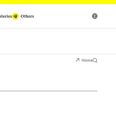
teries
Others
Home