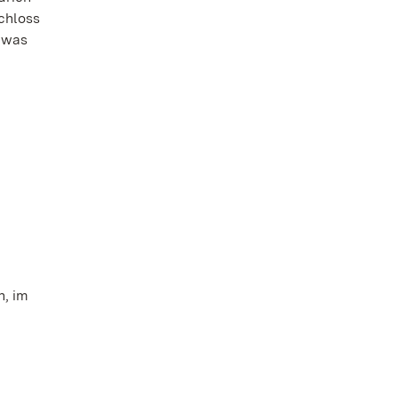
chloss
d was
n, im
n