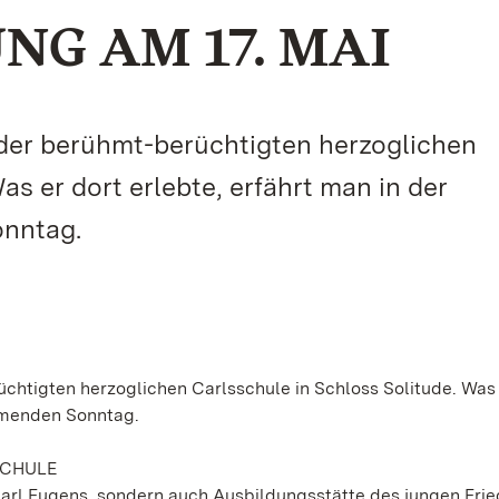
G AM 17. MAI
r der berühmt-berüchtigten herzoglichen
as er dort erlebte, erfährt man in der
nntag.
üchtigten herzoglichen Carlsschule in Schloss Solitude. Was 
mmenden Sonntag.
SCHULE
Carl Eugens, sondern auch Ausbildungsstätte des jungen Frie