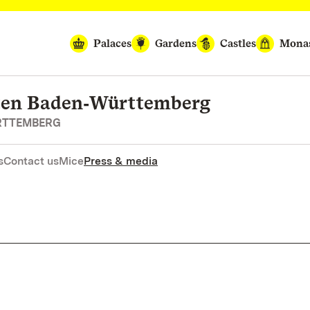
Palaces
Gardens
Castles
Monas
rten Baden‑Württemberg
RTTEMBERG
s
Contact us
Mice
Press & media