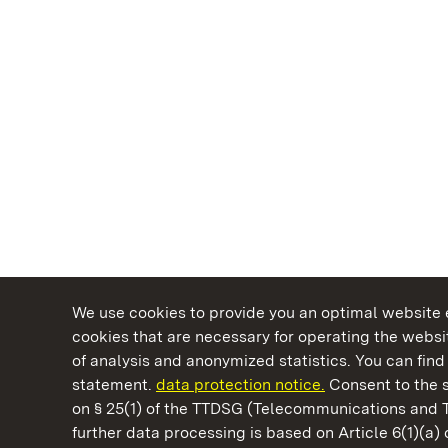
We use cookies to provide you an optimal website e
cookies that are necessary for operating the websit
of analysis and anonymized statistics. You can find 
statement.
data protection notice.
Consent to the s
on § 25(1) of the TTDSG (Telecommunications and 
State Palaces and Gardens of Baden-Wuertt
further data processing is based on Article 6(1)(a)