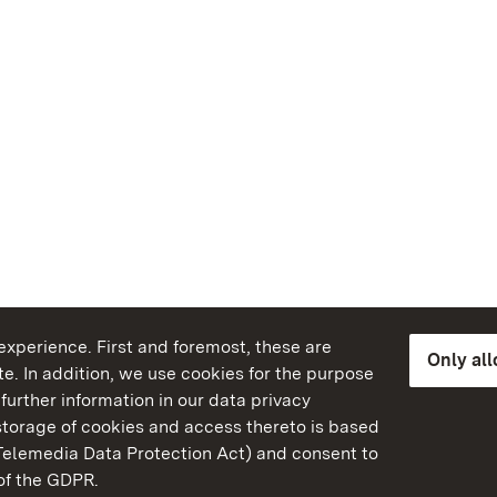
xperience. First and foremost, these are
Only al
e. In addition, we use cookies for the purpose
further information in our data privacy
torage of cookies and access thereto is based
Telemedia Data Protection Act) and consent to
emberg
 of the GDPR.