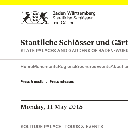
Navigate to main page
Staatliche Schlösser und Gä
STATE PALACES AND GARDENS OF BADEN-WUE
Home
Monuments
Regions
Brochures
Events
About u
Press & media
Press releases
Monday, 11 May 2015
SOLITUDE PALACE | TOURS & EVENTS