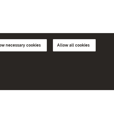
low necessary cookies
Allow all cookies
ns of
More
Home
Monuments
Visit our Facebook page
Visit our Instagram page