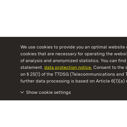
We use cookies to provide you an optimal website e
cookies that are necessary for operating the websit
of analysis and anonymized statistics. You can find 
statement.
data protection notice.
Consent to the s
on § 25(1) of the TTDSG (Telecommunications and 
State Palaces and Gardens of Baden-Wuertt
further data processing is based on Article 6(1)(a)
Show cookie settings
Staatliche Schlösser und Gärten Baden‑Württemberg