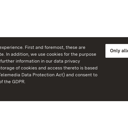
xperience. First and foremost, these are
Only al
e. In addition, we use cookies for the purpose
further information in our data privacy
torage of cookies and access thereto is based
Telemedia Data Protection Act) and consent to
emberg
 of the GDPR.
State Palaces and Garde
Baden-Wuerttemberg
Contact us
FAQ
Masthead