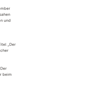
tember
ssahen
en und
itel „Der
icher
 Der
er beim