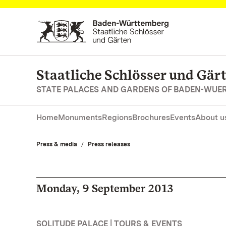
Navigate to main page
Staatliche Schlösser und Gä
STATE PALACES AND GARDENS OF BADEN-WUE
Home
Monuments
Regions
Brochures
Events
About u
Press & media
Press releases
Monday, 9 September 2013
SOLITUDE PALACE | TOURS & EVENTS