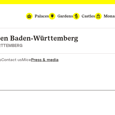
Palaces
Gardens
Castles
Monas
rten Baden‑Württemberg
RTTEMBERG
s
Contact us
Mice
Press & media