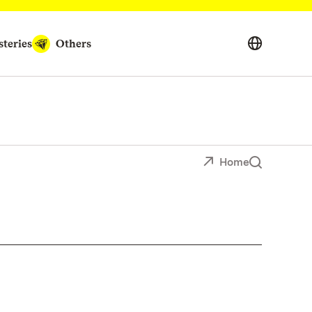
teries
Others
Home