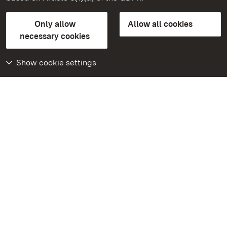
State Palaces and Gardens of Baden-Wuerttemberg
Only allow
Allow all cookies
Contact us
FAQ
Masthead
Data protection
necessary cookies
Declaration on barrier-free access
BITV-konform (geprüfte Seiten)
Show cookie settings
More
Home
Monuments
Visit our Facebook
page
Visit our Instagram
page
Visit our YouTube
channel
Get to know our apps
Google Play Store
App Store for iPhone