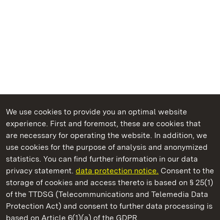
We use cookies to provide you an optimal website
experience. First and foremost, these are cookies that
are necessary for operating the website. In addition, we
use cookies for the purpose of analysis and anonymized
State Palaces and Gardens of Baden-Wuerttemberg
statistics. You can find further information in our data
privacy statement.
data protection notice.
Consent to the
storage of cookies and access thereto is based on § 25(1)
of the TTDSG (Telecommunications and Telemedia Data
Staatliche Schlösser und Gärten Baden‑Württemberg
Protection Act) and consent to further data processing is
based on Article 6(1)(a) of the GDPR.