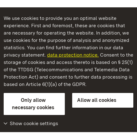
We use cookies to provide you an optimal website
experience. First and foremost, these are cookies that
are necessary for operating the website. In addition, we
use cookies for the purpose of analysis and anonymized
State Palaces and Gardens of Baden-Wuerttemberg
statistics. You can find further information in our data
privacy statement.
data protection notice.
Consent to the
storage of cookies and access thereto is based on § 25(1)
of the TTDSG (Telecommunications and Telemedia Data
Staatliche Schlösser und Gärten Baden‑Württemberg
Protection Act) and consent to further data processing is
based on Article 6(1)(a) of the GDPR.
State Palaces and Gardens of Baden-Wuerttemberg
Only allow
Allow all cookies
Contact us
FAQ
Masthead
Data protection
necessary cookies
Declaration on barrier-free access
BITV-konform (geprüfte Seiten)
Show cookie settings