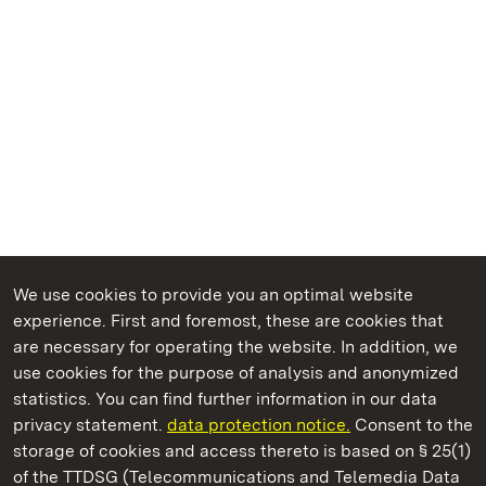
We use cookies to provide you an optimal website
experience. First and foremost, these are cookies that
are necessary for operating the website. In addition, we
use cookies for the purpose of analysis and anonymized
State Palaces and Gardens of Baden-Wuerttemberg
statistics. You can find further information in our data
privacy statement.
data protection notice.
Consent to the
storage of cookies and access thereto is based on § 25(1)
of the TTDSG (Telecommunications and Telemedia Data