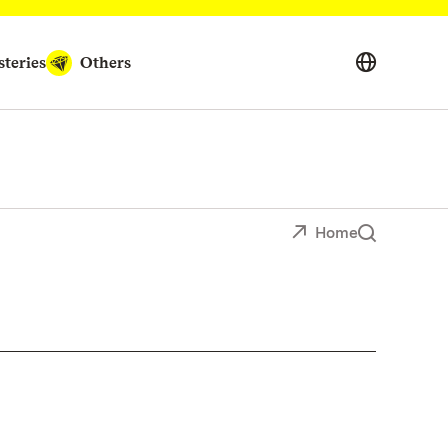
teries
Others
Home