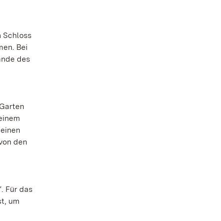
n Schloss
men. Bei
ände des
 Garten
 einem
 einen
 von den
. Für das
st, um