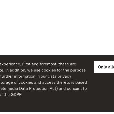
xperience. First and foremost, these are
Only al
e. In addition, we use cookies for the purpose
further information in our data privacy
torage of cookies and access thereto is based
Telemedia Data Protection Act) and consent to
emberg
 of the GDPR.
State Palaces and Garde
Baden-Wuerttemberg