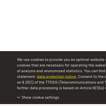
We use cookies to provide you an optimal website e
cookies that are necessary for operating the websit
of analysis and anonymized statistics. You can find 
statement.
data protection notice.
Consent to the s
on § 25(1) of the TTDSG (Telecommunications and 
State Palaces and Gardens of Baden-Wuertt
further data processing is based on Article 6(1)(a)
Show cookie settings