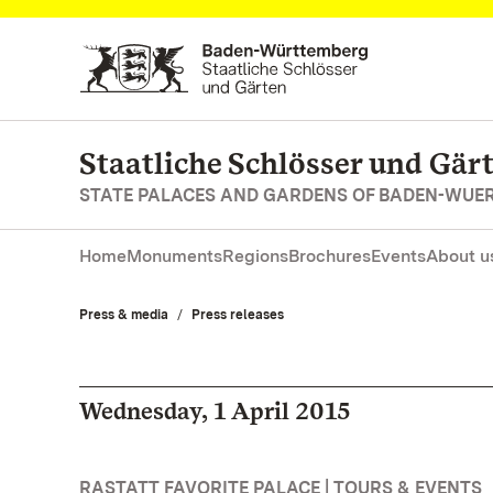
Navigate to main page
Staatliche Schlösser und Gä
STATE PALACES AND GARDENS OF BADEN-WUE
Home
Monuments
Regions
Brochures
Events
About u
Press & media
Press releases
Wednesday, 1 April 2015
RASTATT FAVORITE PALACE | TOURS & EVENTS