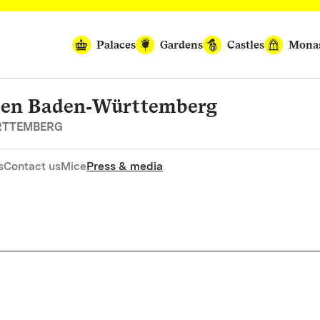
Palaces
Gardens
Castles
Monas
rten Baden‑Württemberg
RTTEMBERG
s
Contact us
Mice
Press & media