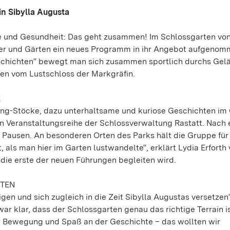
in Sibylla Augusta
e und Gesundheit: Das geht zusammen! Im Schlossgarten vo
sser und Gärten ein neues Programm in ihr Angebot aufgenom
Geschichten“ bewegt man sich zusammen sportlich durchs Gel
en vom Lustschloss der Markgräfin.
K
ing-Stöcke, dazu unterhaltsame und kuriose Geschichten im
en Veranstaltungsreihe der Schlossverwaltung Rastatt. Nach
Pausen. An besonderen Orten des Parks hält die Gruppe für
 als man hier im Garten lustwandelte“, erklärt Lydia Erforth
 die erste der neuen Führungen begleiten wird.
HTEN
gen und sich zugleich in die Zeit Sibylla Augustas versetzen“
r klar, dass der Schlossgarten genau das richtige Terrain i
r Bewegung und Spaß an der Geschichte – das wollten wir