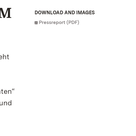
EM
DOWNLOAD AND IMAGES
Pressreport (PDF)
eht
hten“
 und