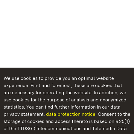
We use cookies to provide you an optimal website
experience. First and foremost, these are cookies that
are necessary for operating the website. In addition, we
use cookies for the purpose of analysis and anonymized
State Palaces and Gardens of Baden-Wuerttemberg
statistics. You can find further information in our data
privacy statement.
data protection notice.
Consent to the
storage of cookies and access thereto is based on § 25(1)
of the TTDSG (Telecommunications and Telemedia Data