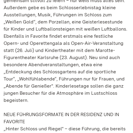
gemeinsam stilvoll zu feiern – nur weiß muss alles sein.“
Außerdem gebe es beim Schlosserlebnistag kleine
Ausstellungen, Musik, Führungen im Schloss zum
„Weißen Gold“, dem Porzellan, eine Geisterlesestunde
für Kinder und Luftballonsteigen mit weißen Luftballons.
Ebenfalls in Favorite findet erstmals eine festliche
Opern- und Operettengala als Open-Air-Veranstaltung
statt (26. Juli) und Kindertheater mit dem Marotte-
Figurentheater Karlsruhe (23. August). Neu sind auch
besondere Abendveranstaltungen, etwa eine
„Entdeckung des Schlossgartens auf die sportliche
Tour“, „Wohlfühlabende“, Führungen nur für Frauen, und
„Abende für Genießer". Kinderlesetage sollen die ganz
jungen Besucher für die Atmosphäre im Lustschloss
begeistern.
NEUE FÜHRUNGSFORMATE IN DER RESIDENZ UND IN
FAVORITE
„Hinter Schloss und Riegel" – diese Führung, die bereits