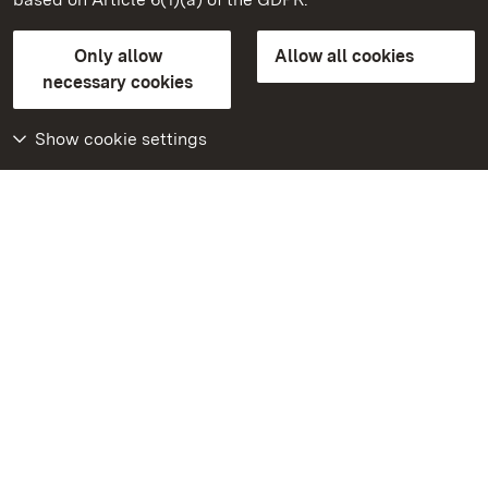
State Palaces and Gardens of Baden-Wuerttemberg
Only allow
Allow all cookies
Contact us
FAQ
Masthead
Data protection
necessary cookies
Declaration on barrier-free access
BITV-konform (geprüfte Seiten)
Show cookie settings
More
Home
Monuments
Visit our Facebook
page
Visit our Instagram
page
Visit our YouTube
channel
Get to know our apps
Google Play Store
App Store for iPhone