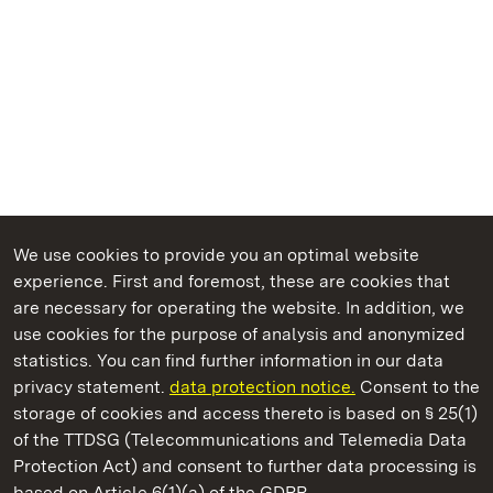
We use cookies to provide you an optimal website
experience. First and foremost, these are cookies that
are necessary for operating the website. In addition, we
use cookies for the purpose of analysis and anonymized
State Palaces and Gardens of Baden-Wuerttemberg
statistics. You can find further information in our data
privacy statement.
data protection notice.
Consent to the
storage of cookies and access thereto is based on § 25(1)
of the TTDSG (Telecommunications and Telemedia Data
Staatliche Schlösser und Gärten Baden‑Württemberg
Protection Act) and consent to further data processing is
based on Article 6(1)(a) of the GDPR.