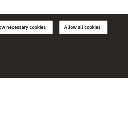
low necessary cookies
Allow all cookies
ns of
More
Home
Monuments
Visit our Facebook page
Visit our Instagram page
Visit our YouTube channel
ree access
Get to know our apps
eiten)