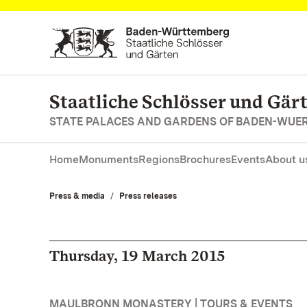
Navigate to main page
Staatliche Schlösser und Gä
STATE PALACES AND GARDENS OF BADEN-WUE
Home
Monuments
Regions
Brochures
Events
About u
Press & media
Press releases
Thursday, 19 March 2015
MAULBRONN MONASTERY | TOURS & EVENTS