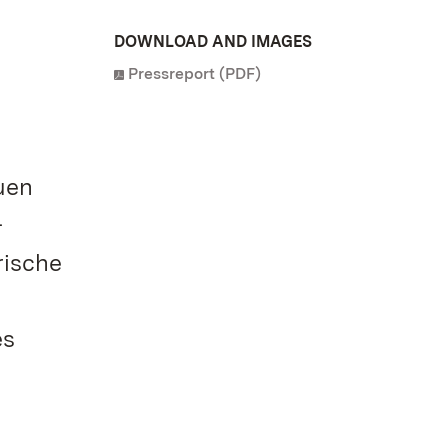
DOWNLOAD AND IMAGES
Pressreport (PDF)
uen
-
rische
es