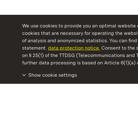
We use cookies to provide you an optimal website e
cookies that are necessary for operating the websit
of analysis and anonymized statistics. You can find 
statement.
data protection notice.
Consent to the s
on § 25(1) of the TTDSG (Telecommunications and 
State Palaces and Gardens of Baden-Wuertt
further data processing is based on Article 6(1)(a)
Show cookie settings
Staatliche Schlösser und Gärten Baden‑Württemberg