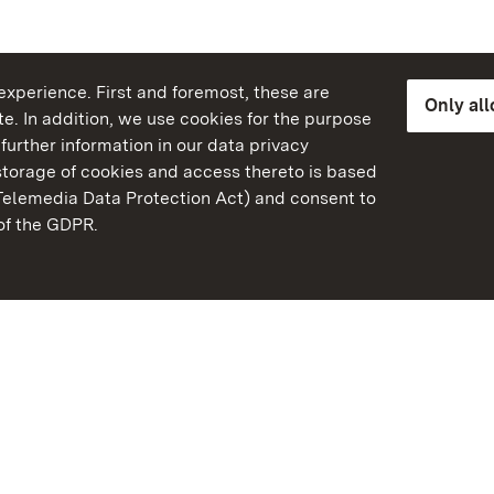
xperience. First and foremost, these are
Only al
e. In addition, we use cookies for the purpose
further information in our data privacy
torage of cookies and access thereto is based
Telemedia Data Protection Act) and consent to
emberg
 of the GDPR.
State Palaces and Garde
Baden-Wuerttemberg
Contact us
FAQ
Masthead
Data protection
Declaration on barrier-f
BITV-konform (geprüfte S