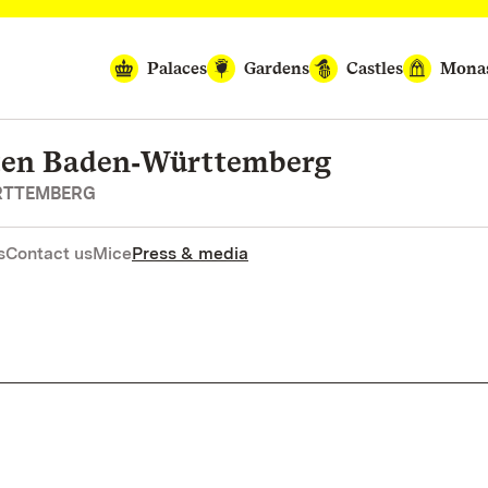
Palaces
Gardens
Castles
Monas
rten Baden‑Württemberg
RTTEMBERG
s
Contact us
Mice
Press & media