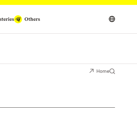
teries
Others
Home