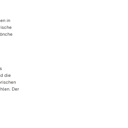
en in
rische
Mönche
s
d die
orischen
hlen. Der