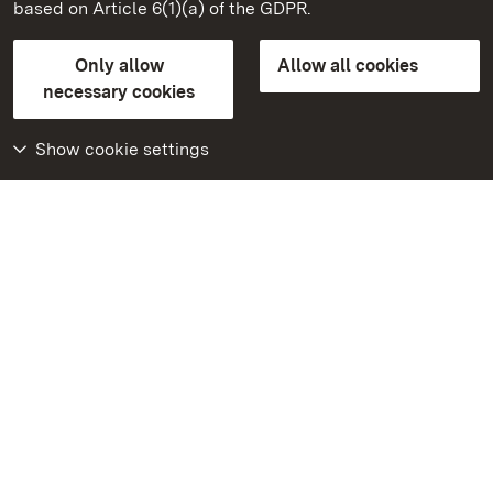
based on Article 6(1)(a) of the GDPR.
State Palaces and Gardens of Baden-Wuerttemberg
Only allow
Allow all cookies
Contact us
FAQ
Masthead
Data protection
necessary cookies
Declaration on barrier-free access
BITV-konform (geprüfte Seiten)
Show cookie settings
More
Home
Monuments
Visit our Facebook
page
Visit our Instagram
page
Visit our YouTube
channel
Get to know our apps
Google Play Store
App Store for iPhone