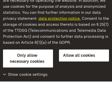
are necessary for operating the website. In addition, we
use cookies for the purpose of analysis and anonymized
State Palaces and Gardens of Baden-Wuerttemberg
statistics. You can find further information in our data
privacy statement.
data protection notice.
Consent to the
storage of cookies and access thereto is based on § 25(1)
of the TTDSG (Telecommunications and Telemedia Data
Staatliche Schlösser und Gärten Baden‑Württemberg
Protection Act) and consent to further data processing is
based on Article 6(1)(a) of the GDPR.
State Palaces and Gardens of Baden-Wuerttemberg
Only allow
Allow all cookies
Contact us
FAQ
Masthead
Data protection
necessary cookies
Declaration on barrier-free access
BITV-konform (geprüfte Seiten)
Show cookie settings
More
Home
Monuments
Visit our Facebook
page