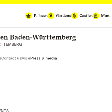
Palaces
Gardens
Castles
Monas
rten Baden‑Württemberg
RTTEMBERG
s
Contact us
Mice
Press & media
ENTS