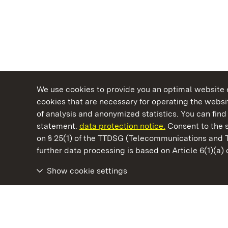
We use cookies to provide you an optimal website e
cookies that are necessary for operating the websit
of analysis and anonymized statistics. You can find 
statement.
data protection notice.
Consent to the s
on § 25(1) of the TTDSG (Telecommunications and 
State Palaces and Gardens of Baden-Wuertt
further data processing is based on Article 6(1)(a)
Show cookie settings
Staatliche Schlösser und Gärten Baden‑Württemberg