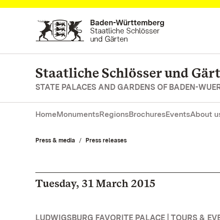
Navigate to main page
Staatliche Schlösser und Gä
STATE PALACES AND GARDENS OF BADEN-WUE
Home
Monuments
Regions
Brochures
Events
About u
Press & media
Press releases
Tuesday, 31 March 2015
LUDWIGSBURG FAVORITE PALACE | TOURS & EV