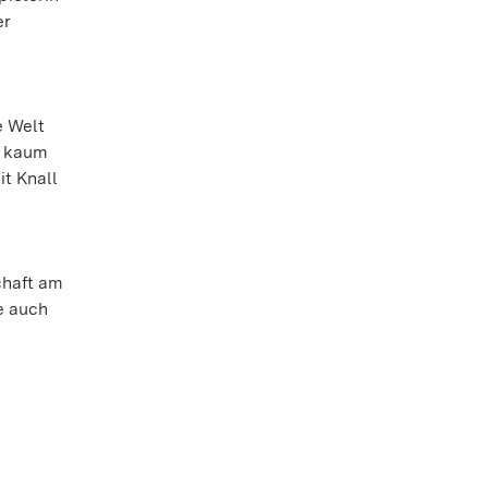
er
e Welt
s kaum
t Knall
chaft am
e auch