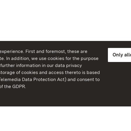
xperience. First and foremost, these are
Only al
e. In addition, we use cookies for the purpose
further information in our data privacy
torage of cookies and access thereto is based
Telemedia Data Protection Act) and consent to
emberg
 of the GDPR.
State Palaces and Garde
Baden-Wuerttemberg
Contact us
FAQ
Masthead