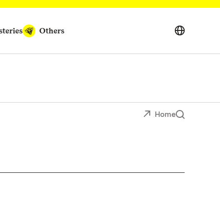
teries
Others
Home