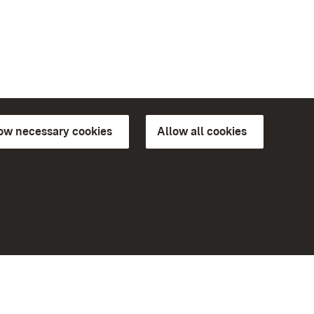
low necessary cookies
Allow all cookies
ns of
More
Home
Monuments
Visit our Facebook page