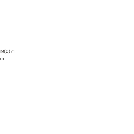
49(0)71
im
n