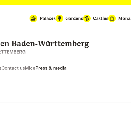
Palaces
Gardens
Castles
Monas
rten Baden‑Württemberg
RTTEMBERG
s
Contact us
Mice
Press & media