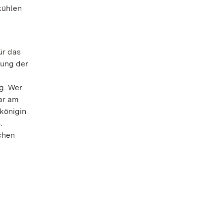
kühlen
ür das
lung der
ng. Wer
ar am
königin
.
chen