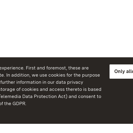
xperience. First and foremost, these are
Only al
e. In addition, we use cookies for the purpose
further information in our data privacy
torage of cookies and access thereto is based
Telemedia Data Protection Act) and consent to
emberg
 of the GDPR.
State Palaces and Garde
Baden-Wuerttemberg