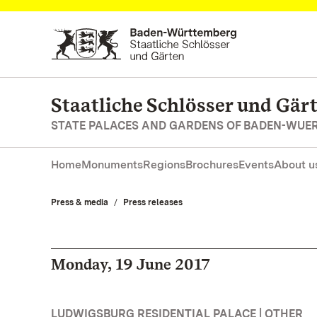
Navigate to main page
Staatliche Schlösser und Gä
STATE PALACES AND GARDENS OF BADEN-WUE
Home
Monuments
Regions
Brochures
Events
About u
Press & media
Press releases
Monday, 19 June 2017
LUDWIGSBURG RESIDENTIAL PALACE | OTHER