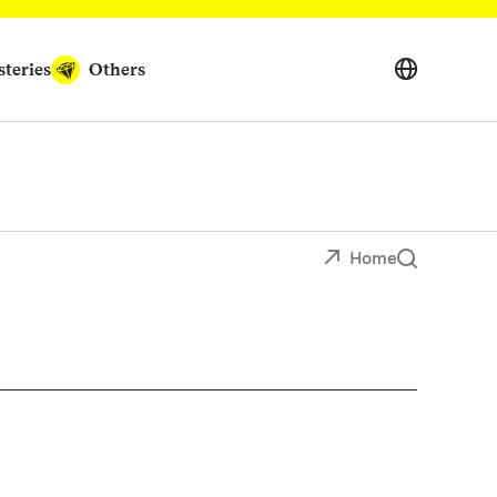
teries
Others
Home