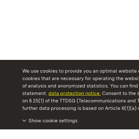
We use cookies to provide you an optimal website e
cookies that are necessary for operating the websit
of analysis and anonymized statistics. You can find 
statement.
data protection notice.
Consent to the s
on § 25(1) of the TTDSG (Telecommunications and 
State Palaces and Gardens of Baden-Wuertt
further data processing is based on Article 6(1)(a)
Show cookie settings