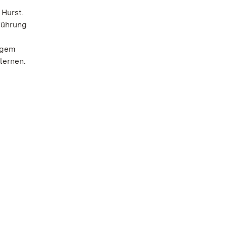
 Hurst.
 Führung
tigem
lernen.