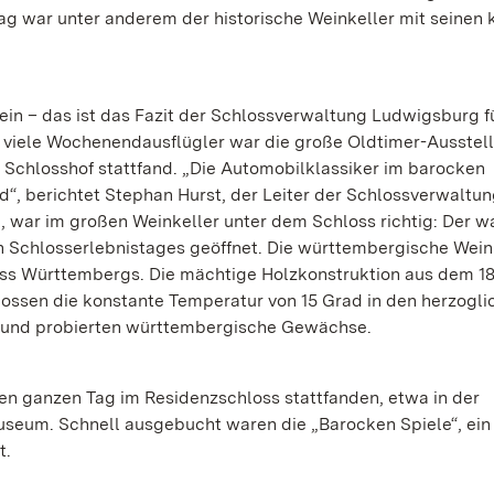
g war unter anderem der historische Weinkeller mit seinen 
in – das ist das Fazit der Schlossverwaltung Ludwigsburg f
viele Wochenendausflügler war die große Oldtimer-Ausstel
m Schlosshof stattfand. „Die Automobilklassiker im barocken
d“, berichtet Stephan Hurst, der Leiter der Schlossverwaltu
, war im großen Weinkeller unter dem Schloss richtig: Der w
Schlosserlebnistages geöffnet. Die württembergische Wein
ss Württembergs. Die mächtige Holzkonstruktion aus dem 18
nossen die konstante Temperatur von 15 Grad in den herzogli
n und probierten württembergische Gewächse.
en ganzen Tag im Residenzschloss stattfanden, etwa in der
eum. Schnell ausgebucht waren die „Barocken Spiele“, ein
t.