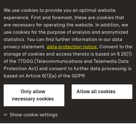
We use cookies to provide you an optimal website
experience. First and foremost, these are cookies that
are necessary for operating the website. In addition, we
use cookies for the purpose of analysis and anonymized
State Palaces and Gardens of Baden-Wuerttemberg
statistics. You can find further information in our data
privacy statement.
data protection notice.
Consent to the
storage of cookies and access thereto is based on § 25(1)
of the TTDSG (Telecommunications and Telemedia Data
Staatliche Schlösser und Gärten Baden‑Württemberg
Protection Act) and consent to further data processing is
based on Article 6(1)(a) of the GDPR.
State Palaces and Gardens of Baden-Wuerttemberg
Only allow
Allow all cookies
Contact us
FAQ
Masthead
Data protection
necessary cookies
Declaration on barrier-free access
BITV-konform (geprüfte Seiten)
Show cookie settings
More