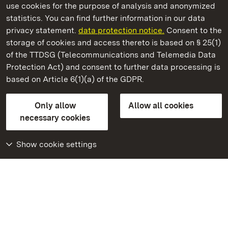
use cookies for the purpose of analysis and anonymized
State Palaces and Gardens of Baden-Wuerttemberg
statistics. You can find further information in our data
privacy statement.
data protection notice.
Consent to the
storage of cookies and access thereto is based on § 25(1)
of the TTDSG (Telecommunications and Telemedia Data
Staatliche Schlösser und Gärten Baden‑Württemberg
Protection Act) and consent to further data processing is
based on Article 6(1)(a) of the GDPR.
State Palaces and Gardens of Baden-Wuerttemberg
Only allow
Allow all cookies
Contact us
FAQ
Masthead
Data protection
necessary cookies
Declaration on barrier-free access
BITV-konform (geprüfte Seiten)
Show cookie settings
More
Home
Monuments
Visit our Facebook
page
Visit our Instagram