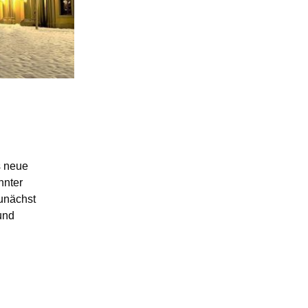
s neue
hnter
zunächst
und