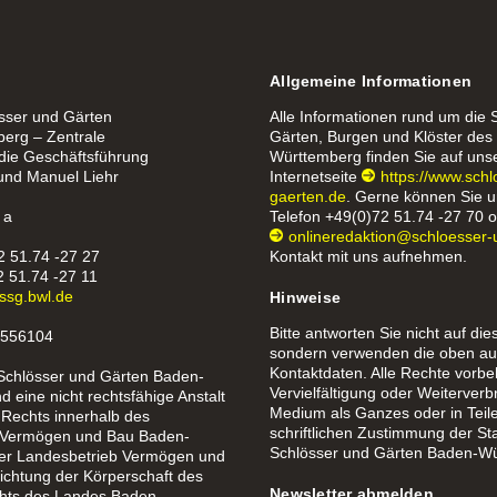
Allgemeine Informationen
össer und Gärten
Alle Informationen rund um die 
erg – Zentrale
Gärten, Burgen und Klöster de
 die Geschäftsführung
Württemberg finden Sie auf uns
 und Manuel Liehr
Internetseite
https://www.sch
gaerten.de
. Gerne können Sie u
 a
Telefon
+49(0)72 51.74 -27 70
o
onlineredaktion@schloesser-
2 51.74 -27 27
Kontakt mit uns aufnehmen.
2 51.74 -27 11
ssg.bwl.de
Hinweise
Bitte antworten Sie nicht auf die
1556104
sondern verwenden die oben au
Kontaktdaten. Alle Rechte vorbe
 Schlösser und Gärten Baden-
Vervielfältigung oder Weiterverb
 eine nicht rechtsfähige Anstalt
Medium als Ganzes oder in Teil
 Rechts innerhalb des
schriftlichen Zustimmung der St
 Vermögen und Bau Baden-
Schlösser und Gärten Baden-Wü
er Landesbetrieb Vermögen und
richtung der Körperschaft des
Newsletter abmelden
chts des Landes Baden-