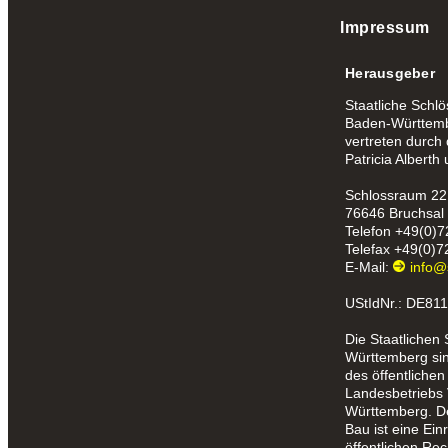
Impressum
Herausgeber
Staatliche Schl
Baden-Württemb
vertreten durch
Patricia Alberth
Schlossraum 22
76646 Bruchsal
Telefon
+49(0)7
Telefax
+49(0)7
E-Mail:
info@
UStIdNr.: DE81
Die Staatlichen
Württemberg sind
des öffentlichen
Landesbetriebs
Württemberg. D
Bau ist eine Ein
öffentlichen Re