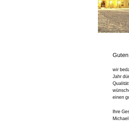
Guten
wir beda
Jahr dü
Qualitä
wünsche
einen gu
Ihre Ge
Michael