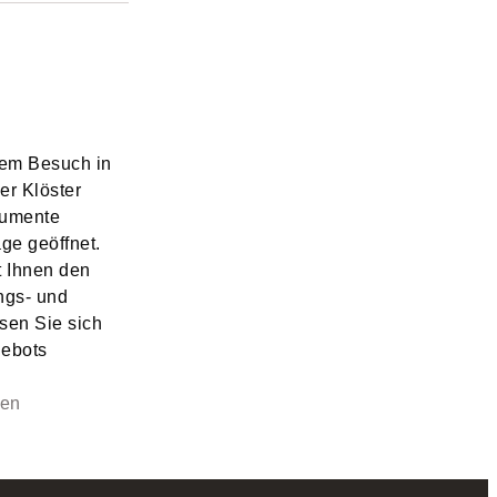
nem Besuch in
er Klöster
numente
ge geöffnet.
t Ihnen den
ngs- und
sen Sie sich
gebots
gen