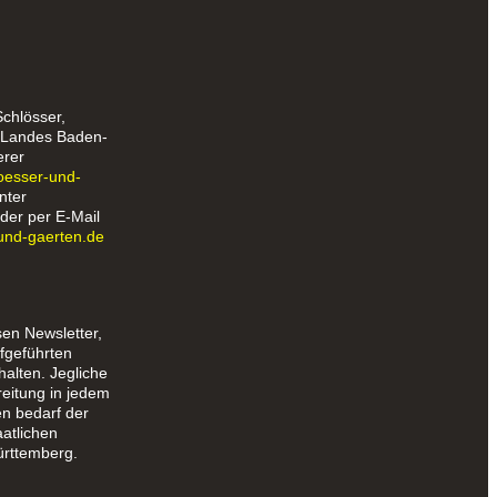
Schlösser,
s Landes Baden-
erer
loesser-und-
nter
der per E-Mail
und-gaerten.de
sen Newsletter,
fgeführten
halten. Jegliche
reitung in jedem
en bedarf der
aatlichen
rttemberg.