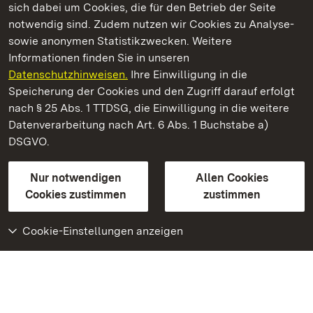
sich dabei um Cookies, die für den Betrieb der Seite
notwendig sind. Zudem nutzen wir Cookies zu Analyse-
sowie anonymen Statistikzwecken. Weitere
Informationen finden Sie in unseren
Datenschutzhinweisen.
Ihre Einwilligung in die
Staatliche Schlösser und Gärten Baden‑Württemberg
Speicherung der Cookies und den Zugriff darauf erfolgt
nach § 25 Abs. 1 TTDSG, die Einwilligung in die weitere
Staatliche Schlösser und Gärten Baden-Württemberg
Datenverarbeitung nach Art. 6 Abs. 1 Buchstabe a)
DSGVO.
Kontakt
FAQ
Impressum
Datenschutz
Gebärdensprache
Leichte Sprache
Erklärung zur Barrierefreiheit
Nur notwendigen
Allen Cookies
BITV-konform (geprüfte Seiten)
Cookies zustimmen
zustimmen
Cookie-Einstellungen anzeigen
Weiteres
Portal
Monumente
Besuchen Sie uns auf
Facebook
Besuchen Sie uns auf