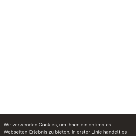
Wir verwenden Cookies, um Ihnen ein optimales
Webseiten-Erlebnis zu bieten. In erster Linie handelt es
Kommen. Staunen. Genießen.