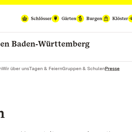
Schlösser
Gärten
Burgen
Klöster
rten Baden‑Württemberg
n
Wir über uns
Tagen & Feiern
Gruppen & Schulen
Presse
n