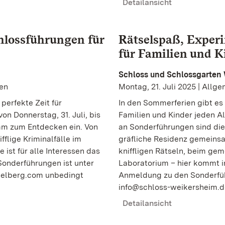
Detailansicht
hlossführungen für
Rätselspaß, Experi
für Familien und K
Schloss und Schlossgarten
gen
Montag, 21. Juli 2025 | Allg
perfekte Zeit für
In den Sommerferien gibt es
n Donnerstag, 31. Juli, bis
Familien und Kinder jeden A
mm zum Entdecken ein. Von
an Sonderführungen sind die
flige Kriminalfälle im
gräfliche Residenz gemeinsa
ist für alle Interessen das
kniffligen Rätseln, beim ge
onderführungen ist unter
Laboratorium – hier kommt in
idelberg.com unbedingt
Anmeldung zu den Sonderfüh
info@schloss-weikersheim.de 
Detailansicht