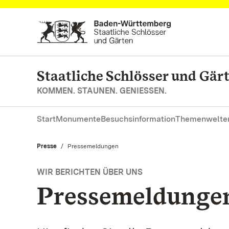
Zum Hauptinhalt springen
Staatliche Schlösser und Gä
KOMMEN. STAUNEN. GENIESSEN.
Start
Monumente
Besuchsinformation
Themenwelte
Presse
Aktuell:
Pressemeldungen
WIR BERICHTEN ÜBER UNS
Pressemeldunge