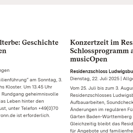
erbe: Geschichte
Konzertzeit im Re
en
Schlossprogramm 
musicOpen
ungen
Residenzschloss Ludwigsbu
Dienstag, 22. Juli 2025 | Al
ilienführung“ am Sonntag, 3.
s Kloster. Um 13.45 Uhr
Vom 25. Juli bis zum 3. Augu
im Rundgang geheimnisvolle
Residenzschlosses Ludwigsb
as Leben hinter den
Aufbauarbeiten, Soundcheck
ust, unter Telefon +49(0)70
Änderungen im regulären Füh
nn.de ist erforderlich.
Gärten Baden-Württemberg 
Gleichzeitig bleibt das Resi
für Angebote und familienfr