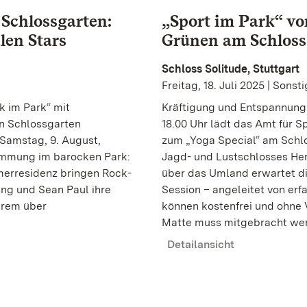
 Schlossgarten:
„Sport im Park“ vor
len Stars
Grünen am Schloss
Schloss Solitude, Stuttgart
Freitag, 18. Juli 2025 | Sons
k im Park“ mit
Kräftigung und Entspannung v
en Schlossgarten
18.00 Uhr lädt das Amt für 
 Samstag, 9. August,
zum „Yoga Special“ am Schlo
immung im barocken Park:
Jagd- und Lustschlosses He
merresidenz bringen Rock-
über das Umland erwartet di
ng und Sean Paul ihre
Session – angeleitet von erf
derem über
können kostenfrei und ohne
Matte muss mitgebracht we
Detailansicht