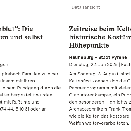
Detailansicht
blut“: Die
Zeitreise beim Kel
en und selbst
historische Kostü
Höhepunkte
Heuneburg – Stadt Pyrene
ngen
Dienstag, 22. Juli 2025 | Fes
Alpirsbach Familien zu einer
Am Sonntag, 3. August, sind
einsam mit ihren
Keltenfest können sich die G
ei einem Rundgang durch die
Rahmenprogramm mit viele
alter hergestellt wurden –
Gladiatorenkämpfe, ein Pup
t mit Rußtinte und
den besonderen Highlights z
4 44. 5 10 61 oder an
Archäotechnikers Frank Tromm
wie die Kelten das kostbar
Waffen weiterverarbeiteten.