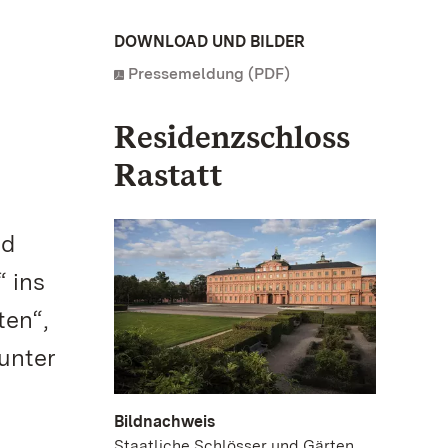
DOWNLOAD UND BILDER
Pressemeldung (PDF)
Residenzschloss
Rastatt
nd
 ins
ten“,
 unter
Bildnachweis
Staatliche Schlösser und Gärten