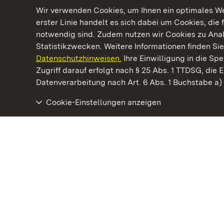
Wir verwenden Cookies, um Ihnen ein optimales Web
erster Linie handelt es sich dabei um Cookies, die 
notwendig sind. Zudem nutzen wir Cookies zu Ana
Statistikzwecken. Weitere Informationen finden Sie
Datenschutzhinweisen.
Ihre Einwilligung in die S
Kommen. Staunen. Genießen.
Zugriff darauf erfolgt nach § 25 Abs. 1 TTDSG, die E
Datenverarbeitung nach Art. 6 Abs. 1 Buchstabe a
Cookie-Einstellungen anzeigen
Staatliche Schlösser und Gärten Baden‑Württemberg