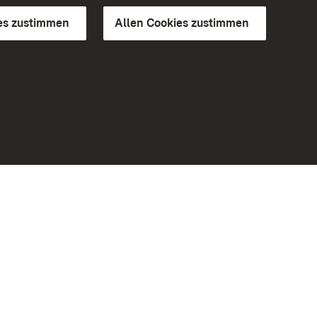
es zustimmen
Allen Cookies zustimmen
d Gärten
Weiteres
Portal
Monumente
Besuchen Sie uns auf Facebook
Besuchen Sie uns auf Instagram
Besuchen Sie uns auf Youtube
Lernen Sie unsere Apps kennen
iheit
Google Play Store
eiten)
App Store für iPhone