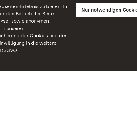
seiten-Erlebnis zu bieten. In
Nur notwendigen Cooki
für den Betrieb der Seite
lyse- sowie anonymen
 in unseren
peicherung der Cookies und den
inwilligung in die weitere
) DSGVO.
Staatliche Schlösser un
Baden-Württemberg
Kontakt
FAQ
Impressum
Datenschutz
Gebärdensprache
Leichte Sprache
Erklärung zur Barrierefre
BITV-konform (geprüfte S