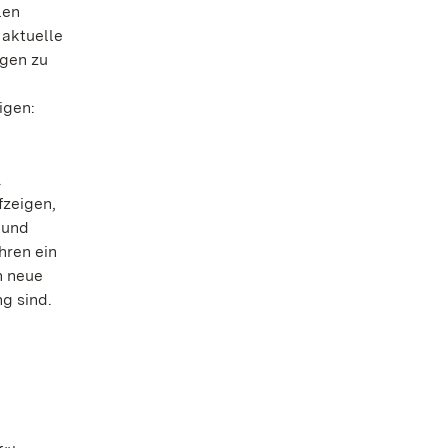
len
 aktuelle
ngen zu
igen:
n
.
fzeigen,
 und
hren ein
n neue
g sind.