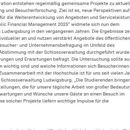
tion entstehen regelmäßig gemeinsame Projekte zu aktuel
 und Besucherforschung. Ziel ist es, neue Perspektiven auf
für die Weiterentwicklung von Angeboten und Serviceleistu
Public Financial Management 2025“ widmete sich nun dem
 Ludwigsburg in den vergangenen Jahren. Die Ergebnisse ze
ividueller an und nutzen verstärkt Angebote des öffentliche
 Besucher- und Unternehmensbefragung im Umfeld des
 Abstimmung mit der Schlossverwaltung durchgeführt wurde
ungen und Erwartungen befragt. Die Untersuchung sollte au
n wichtig sind und welche Informationen sich Besucherinnen
usammenarbeit mit der Hochschule ist für uns seit vielen Ja
er Schlossverwaltung Ludwigsburg. „Die Studierenden bringe
ellungen, die für unsere tägliche Arbeit von großer Bedeutun
 Erwartungen und Wünsche unsere Gäste an einen Besuch im
 solcher Projekte liefern wichtige Impulse für die