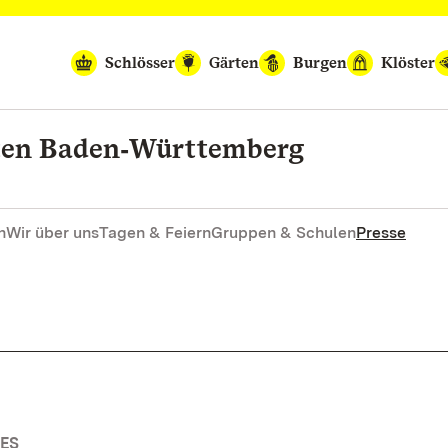
Schlösser
Gärten
Burgen
Klöster
rten Baden‑Württemberg
n
Wir über uns
Tagen & Feiern
Gruppen & Schulen
Presse
ES