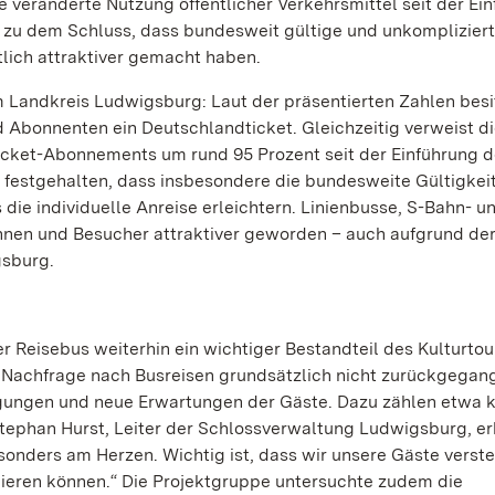
ie veränderte Nutzung öffentlicher Verkehrsmittel seit der Ei
 zu dem Schluss, dass bundesweit gültige und unkompliziert
lich attraktiver gemacht haben.
m Landkreis Ludwigsburg: Laut der präsentierten Zahlen besi
 Abonnenten ein Deutschlandticket. Gleichzeitig verweist d
cket-Abonnements um rund 95 Prozent seit der Einführung 
 festgehalten, dass insbesondere die bundesweite Gültigkeit
die individuelle Anreise erleichtern. Linienbusse, S-Bahn- u
innen und Besucher attraktiver geworden – auch aufgrund de
sburg.
r Reisebus weiterhin ein wichtiger Bestandteil des Kulturtou
Nachfrage nach Busreisen grundsätzlich nicht zurückgegang
gungen und neue Erwartungen der Gäste. Dazu zählen etwa k
Stephan Hurst, Leiter der Schlossverwaltung Ludwigsburg, erk
sonders am Herzen. Wichtig ist, dass wir unsere Gäste verst
ieren können.“ Die Projektgruppe untersuchte zudem die