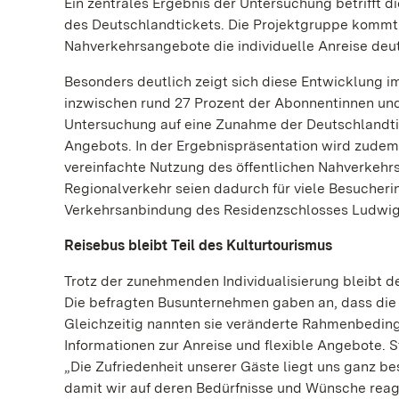
Ein zentrales Ergebnis der Untersuchung betrifft d
des Deutschlandtickets. Die Projektgruppe kommt
Nahverkehrsangebote die individuelle Anreise deut
Besonders deutlich zeigt sich diese Entwicklung i
inzwischen rund 27 Prozent der Abonnentinnen und
Untersuchung auf eine Zunahme der Deutschlandti
Angebots. In der Ergebnispräsentation wird zudem
vereinfachte Nutzung des öffentlichen Nahverkehrs 
Regionalverkehr seien dadurch für viele Besucher
Verkehrsanbindung des Residenzschlosses Ludwig
Reisebus bleibt Teil des Kulturtourismus
Trotz der zunehmenden Individualisierung bleibt de
Die befragten Busunternehmen gaben an, dass die 
Gleichzeitig nannten sie veränderte Rahmenbedin
Informationen zur Anreise und flexible Angebote. 
„Die Zufriedenheit unserer Gäste liegt uns ganz be
damit wir auf deren Bedürfnisse und Wünsche reag