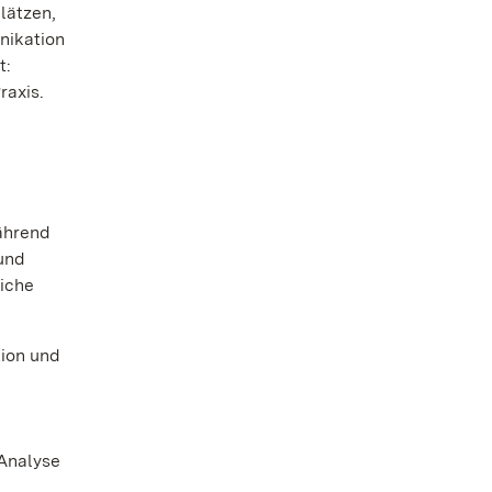
lätzen,
nikation
t:
raxis.
ährend
und
liche
tion und
 Analyse