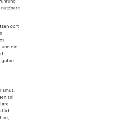
nführung
 nutzbare
tzen dort
ie
des
 und die
nd
r guten
rismus.
en sei.
lare
lärt:
ehen,