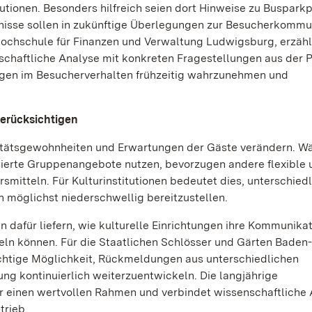
tutionen. Besonders hilfreich seien dort Hinweise zu Busparkp
nisse sollen in zukünftige Überlegungen zur Besucherkommu
Hochschule für Finanzen und Verwaltung Ludwigsburg, erzähl
chaftliche Analyse mit konkreten Fragestellungen aus der P
ungen im Besucherverhalten frühzeitig wahrzunehmen und
berücksichtigen
litätsgewohnheiten und Erwartungen der Gäste verändern. W
sierte Gruppenangebote nutzen, bevorzugen andere flexible 
rsmitteln. Für Kulturinstitutionen bedeutet dies, unterschied
 möglichst niederschwellig bereitzustellen.
 dafür liefern, wie kulturelle Einrichtungen ihre Kommunika
ln können. Für die Staatlichen Schlösser und Gärten Baden-
htige Möglichkeit, Rückmeldungen aus unterschiedlichen
ung kontinuierlich weiterzuentwickeln. Die langjährige
r einen wertvollen Rahmen und verbindet wissenschaftliche
trieb.