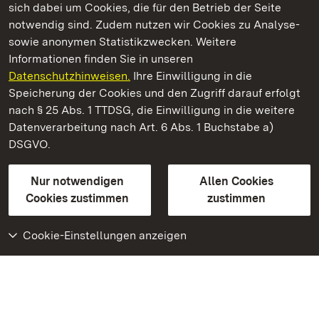
sich dabei um Cookies, die für den Betrieb der Seite
notwendig sind. Zudem nutzen wir Cookies zu Analyse-
sowie anonymen Statistikzwecken. Weitere
Informationen finden Sie in unseren
Datenschutzhinweisen.
Ihre Einwilligung in die
Staatliche Schlösser und Gärten Baden‑Württemberg
Speicherung der Cookies und den Zugriff darauf erfolgt
nach § 25 Abs. 1 TTDSG, die Einwilligung in die weitere
Staatliche Schlösser und Gärten Baden-Württemberg
Datenverarbeitung nach Art. 6 Abs. 1 Buchstabe a)
DSGVO.
Kontakt
FAQ
Impressum
Datenschutz
Gebärdensprache
Leichte Sprache
Erklärung zur Barrierefreiheit
Nur notwendigen
Allen Cookies
BITV-konform (geprüfte Seiten)
Cookies zustimmen
zustimmen
Cookie-Einstellungen anzeigen
Weiteres
Portal
Monumente
Besuchen Sie uns auf
Facebook
Besuchen Sie uns auf