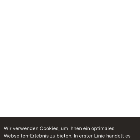
Wir verwenden Cookies, um Ihnen ein optimales
Webseiten-Erlebnis zu bieten. In erster Linie handelt es
Kommen. Staunen. Genießen.