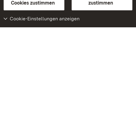
BITV-konform (geprüfte Seiten)
Cookies zustimmen
zustimmen
Cookie-Einstellungen anzeigen
Weiteres
Portal
Monumente
Besuchen Sie uns auf
Facebook
Besuchen Sie uns auf
Instagram
Besuchen Sie uns auf
Youtube
Lernen Sie unsere Apps
kennen
Google Play Store
App Store für iPhone