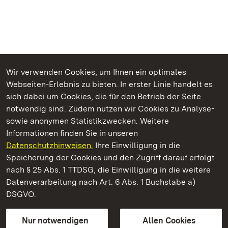
Wir verwenden Cookies, um Ihnen ein optimales
Webseiten-Erlebnis zu bieten. In erster Linie handelt es
Kommen. Staunen. Genießen.
sich dabei um Cookies, die für den Betrieb der Seite
notwendig sind. Zudem nutzen wir Cookies zu Analyse-
sowie anonymen Statistikzwecken. Weitere
Informationen finden Sie in unseren
Datenschutzhinweisen.
Ihre Einwilligung in die
Staatliche Schlösser und Gärten Baden‑Württemberg
Speicherung der Cookies und den Zugriff darauf erfolgt
nach § 25 Abs. 1 TTDSG, die Einwilligung in die weitere
Staatliche Schlösser und Gärten Baden-Württemberg
Datenverarbeitung nach Art. 6 Abs. 1 Buchstabe a)
DSGVO.
Kontakt
FAQ
Impressum
Datenschutz
Gebärdensprache
Leichte Sprache
Erklärung zur Barrierefreiheit
Nur notwendigen
Allen Cookies