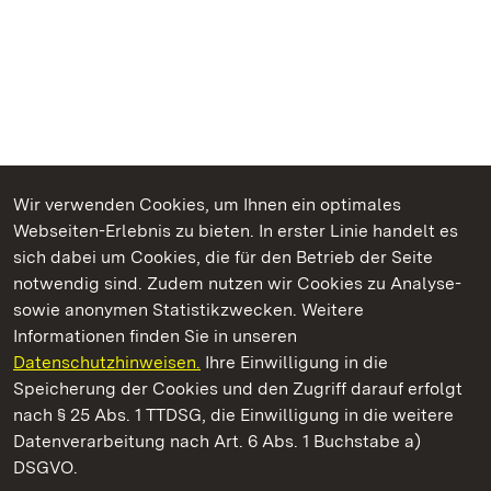
Wir verwenden Cookies, um Ihnen ein optimales
Webseiten-Erlebnis zu bieten. In erster Linie handelt es
Kommen. Staunen. Genießen.
sich dabei um Cookies, die für den Betrieb der Seite
notwendig sind. Zudem nutzen wir Cookies zu Analyse-
sowie anonymen Statistikzwecken. Weitere
Informationen finden Sie in unseren
Datenschutzhinweisen.
Ihre Einwilligung in die
Staatliche Schlösser und Gärten Baden‑Württemberg
Speicherung der Cookies und den Zugriff darauf erfolgt
nach § 25 Abs. 1 TTDSG, die Einwilligung in die weitere
Staatliche Schlösser und Gärten Baden-Württemberg
Datenverarbeitung nach Art. 6 Abs. 1 Buchstabe a)
DSGVO.
Kontakt
FAQ
Impressum
Datenschutz