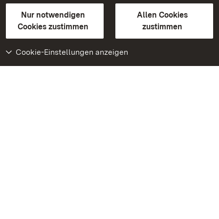
Gebärdensprache
Leichte Sprache
Erklärung zur Barrierefreiheit
Nur notwendigen
Allen Cookies
BITV-konform (geprüfte Seiten)
Cookies zustimmen
zustimmen
Cookie-Einstellungen anzeigen
Weiteres
Portal
Monumente
Besuchen Sie uns auf
Facebook
Besuchen Sie uns auf
Instagram
Besuchen Sie uns auf
Youtube
Lernen Sie unsere Apps
kennen
Google Play Store
App Store für iPhone