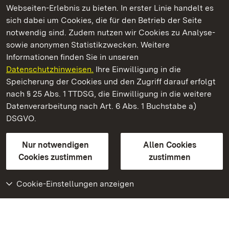
Webseiten-Erlebnis zu bieten. In erster Linie handelt es
Kommen. Staunen. Genießen.
sich dabei um Cookies, die für den Betrieb der Seite
notwendig sind. Zudem nutzen wir Cookies zu Analyse-
sowie anonymen Statistikzwecken. Weitere
Informationen finden Sie in unseren
Datenschutzhinweisen.
Ihre Einwilligung in die
Staatliche Schlösser und Gärten Baden‑Württemberg
Speicherung der Cookies und den Zugriff darauf erfolgt
nach § 25 Abs. 1 TTDSG, die Einwilligung in die weitere
Staatliche Schlösser und Gärten Baden-Württemberg
Datenverarbeitung nach Art. 6 Abs. 1 Buchstabe a)
DSGVO.
Kontakt
FAQ
Impressum
Datenschutz
Gebärdensprache
Leichte Sprache
Erklärung zur Barrierefreiheit
Nur notwendigen
Allen Cookies
BITV-konform (geprüfte Seiten)
Cookies zustimmen
zustimmen
Cookie-Einstellungen anzeigen
Weiteres
Portal
Monumente
Besuchen Sie uns auf