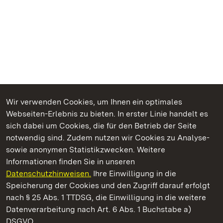
Wir verwenden Cookies, um Ihnen ein optimales
Webseiten-Erlebnis zu bieten. In erster Linie handelt es
Kommen. Staunen. Genießen.
sich dabei um Cookies, die für den Betrieb der Seite
notwendig sind. Zudem nutzen wir Cookies zu Analyse-
sowie anonymen Statistikzwecken. Weitere
Informationen finden Sie in unseren
Datenschutzhinweisen.
Ihre Einwilligung in die
Staatliche Schlösser und Gärten Baden‑Württemberg
Speicherung der Cookies und den Zugriff darauf erfolgt
nach § 25 Abs. 1 TTDSG, die Einwilligung in die weitere
Staatliche Schlösser und Gärten Baden-Württemberg
Datenverarbeitung nach Art. 6 Abs. 1 Buchstabe a)
DSGVO.
Kontakt
FAQ
Impressum
Datenschutz