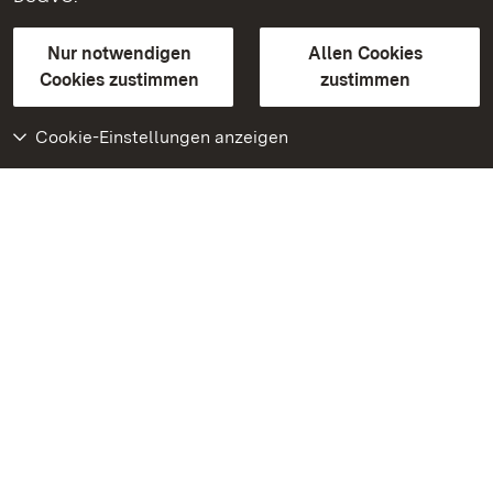
Gebärdensprache
Leichte Sprache
Erklärung zur Barrierefreiheit
Nur notwendigen
Allen Cookies
BITV-konform (geprüfte Seiten)
Cookies zustimmen
zustimmen
Cookie-Einstellungen anzeigen
Weiteres
Portal
Monumente
Besuchen Sie uns auf
Facebook
Besuchen Sie uns auf
Instagram
Besuchen Sie uns auf
Youtube
Lernen Sie unsere Apps
kennen
Google Play Store
App Store für iPhone