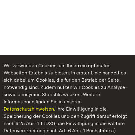
Wir verwenden Cookies, um Ihnen ein optimales
Webseiten-Erlebnis zu bieten. In erster Linie handelt es
Kommen. Staunen. Genießen.
sich dabei um Cookies, die für den Betrieb der Seite
notwendig sind. Zudem nutzen wir Cookies zu Analyse-
sowie anonymen Statistikzwecken. Weitere
Informationen finden Sie in unseren
Datenschutzhinweisen.
Ihre Einwilligung in die
Staatliche Schlösser und Gärten Baden‑Württemberg
Speicherung der Cookies und den Zugriff darauf erfolgt
nach § 25 Abs. 1 TTDSG, die Einwilligung in die weitere
Staatliche Schlösser und Gärten Baden-Württemberg
Datenverarbeitung nach Art. 6 Abs. 1 Buchstabe a)