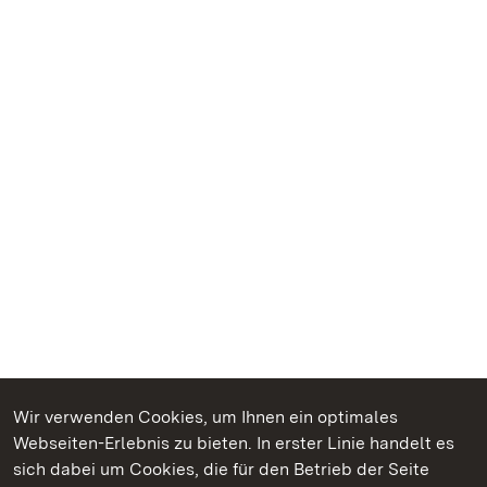
Wir verwenden Cookies, um Ihnen ein optimales
Webseiten-Erlebnis zu bieten. In erster Linie handelt es
Kommen. Staunen. Genießen.
sich dabei um Cookies, die für den Betrieb der Seite