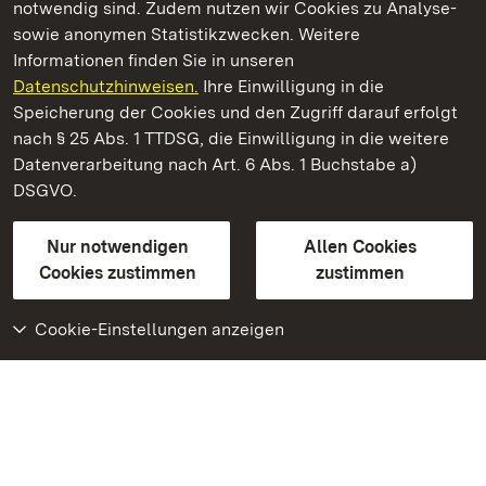
notwendig sind. Zudem nutzen wir Cookies zu Analyse-
sowie anonymen Statistikzwecken. Weitere
Informationen finden Sie in unseren
Datenschutzhinweisen.
Ihre Einwilligung in die
Staatliche Schlösser und Gärten Baden‑Württemberg
Speicherung der Cookies und den Zugriff darauf erfolgt
nach § 25 Abs. 1 TTDSG, die Einwilligung in die weitere
Staatliche Schlösser und Gärten Baden-Württemberg
Datenverarbeitung nach Art. 6 Abs. 1 Buchstabe a)
DSGVO.
Kontakt
FAQ
Impressum
Datenschutz
Gebärdensprache
Leichte Sprache
Erklärung zur Barrierefreiheit
Nur notwendigen
Allen Cookies
BITV-konform (geprüfte Seiten)
Cookies zustimmen
zustimmen
Cookie-Einstellungen anzeigen
Weiteres
Portal
Monumente
Besuchen Sie uns auf
Facebook
Besuchen Sie uns auf
Instagram