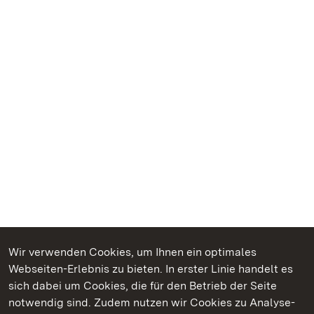
Wir verwenden Cookies, um Ihnen ein optimales
Webseiten-Erlebnis zu bieten. In erster Linie handelt es
Kommen. Staunen. Genießen.
sich dabei um Cookies, die für den Betrieb der Seite
notwendig sind. Zudem nutzen wir Cookies zu Analyse-