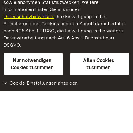
sowie anonymen Statistikzwecken. Weitere
Informationen finden Sie in unseren
Datenschutzhinweisen.
Ihre Einwilligung in die
Staatliche Schlösser und Gärten Baden‑Württemberg
Speicherung der Cookies und den Zugriff darauf erfolgt
nach § 25 Abs. 1 TTDSG, die Einwilligung in die weitere
Staatliche Schlösser und Gärten Baden-Württemberg
Datenverarbeitung nach Art. 6 Abs. 1 Buchstabe a)
DSGVO.
Kontakt
FAQ
Impressum
Datenschutz
Gebärdensprache
Leichte Sprache
Erklärung zur Barrierefreiheit
Nur notwendigen
Allen Cookies
BITV-konform (geprüfte Seiten)
Cookies zustimmen
zustimmen
Cookie-Einstellungen anzeigen
Weiteres
Portal
Monumente
Besuchen Sie uns auf
Facebook
Besuchen Sie uns auf
Instagram
Besuchen Sie uns auf