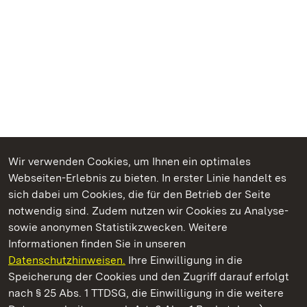
Wir verwenden Cookies, um Ihnen ein optimales
Webseiten-Erlebnis zu bieten. In erster Linie handelt es
Kommen. Staunen. Genießen.
sich dabei um Cookies, die für den Betrieb der Seite
notwendig sind. Zudem nutzen wir Cookies zu Analyse-
sowie anonymen Statistikzwecken. Weitere
Informationen finden Sie in unseren
Datenschutzhinweisen.
Ihre Einwilligung in die
Staatliche Schlösser und Gärten Baden‑Württemberg
Speicherung der Cookies und den Zugriff darauf erfolgt
nach § 25 Abs. 1 TTDSG, die Einwilligung in die weitere
Staatliche Schlösser und Gärten Baden-Württemberg