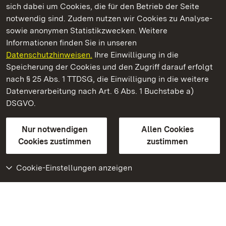
sich dabei um Cookies, die für den Betrieb der Seite
notwendig sind. Zudem nutzen wir Cookies zu Analyse-
sowie anonymen Statistikzwecken. Weitere
Informationen finden Sie in unseren
Datenschutzhinweisen.
Ihre Einwilligung in die
Staatliche Schlösser und Gärten Baden‑Württemberg
Speicherung der Cookies und den Zugriff darauf erfolgt
nach § 25 Abs. 1 TTDSG, die Einwilligung in die weitere
Staatliche Schlösser und Gärten Baden-Württemberg
Datenverarbeitung nach Art. 6 Abs. 1 Buchstabe a)
DSGVO.
Kontakt
FAQ
Impressum
Datenschutz
Gebärdensprache
Leichte Sprache
Erklärung zur Barrierefreiheit
Nur notwendigen
Allen Cookies
BITV-konform (geprüfte Seiten)
Cookies zustimmen
zustimmen
Cookie-Einstellungen anzeigen
Weiteres
Portal
Monumente
Besuchen Sie uns auf
Facebook
Besuchen Sie uns auf