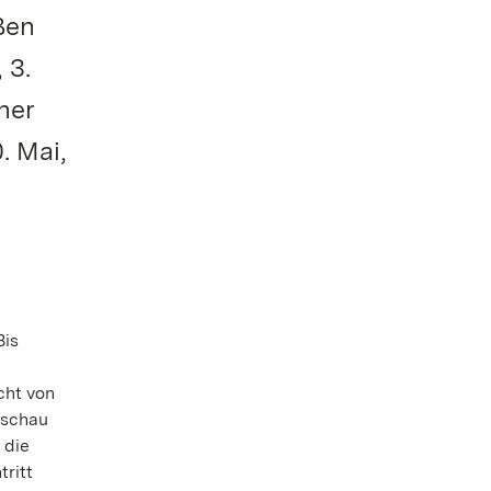
ßen
 3.
her
. Mai,
Bis
cht von
nschau
 die
ritt