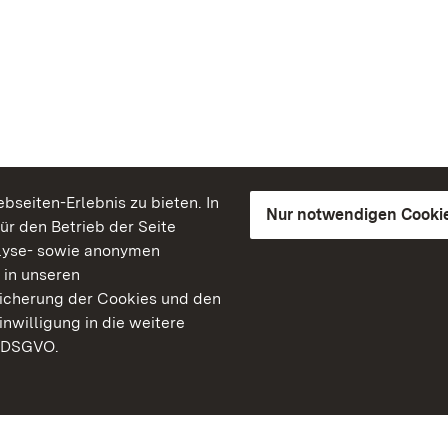
seiten-Erlebnis zu bieten. In
Nur notwendigen Cooki
für den Betrieb der Seite
lyse- sowie anonymen
 in unseren
peicherung der Cookies und den
inwilligung in die weitere
) DSGVO.
Staatliche Schlösser un
Baden-Württemberg
Kontakt