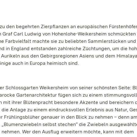
n zu den begehrten Zierpflanzen an europäischen Fürstenhöfe
on Graf Carl Ludwig von Hohenlohe-Weikersheim schmückten 
e Farbvielfalt machte sie zu beliebten Sammlerstücken und
nd in England entstanden zahlreiche Züchtungen, um die ho
 Aurikeln aus den Gebirgsregionen Asiens und dem Himalaya
inige auch in Europa heimisch sind.
der Schlossgarten Weikersheim von seiner schönsten Seite: 
barocke Gartenarchitektur fügen sich zu einem stimmungsvol
n mit ihrer Blütenpracht besondere Akzente und bereichern 
 die Anlage zu einem eindrucksvollen Erlebnis aus Natur, Ge
der Frühlingsblüher genauer in den Blick zu nehmen – denn a
g „Blumenzwiebeln selbst stechen“ die Zwiebeln ausgewählt
 nehmen. Wer den Ausflug erweitern möchte, kann mit dem