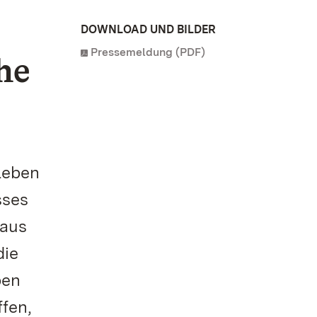
DOWNLOAD UND BILDER
Pressemeldung (PDF)
he
Leben
sses
 aus
die
ben
ffen,