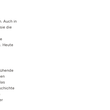
n. Auch in
sie die
he
. Heute
Blühende
len
das
schichte
m
er