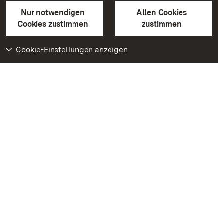
Gebärdensprache
Leichte Sprache
Erklärung zur Barrierefreiheit
Nur notwendigen
Allen Cookies
BITV-konform (geprüfte Seiten)
Cookies zustimmen
zustimmen
Cookie-Einstellungen anzeigen
Weiteres
Portal
Monumente
Besuchen Sie uns auf
Facebook
Besuchen Sie uns auf
Instagram
Besuchen Sie uns auf
Youtube
Lernen Sie unsere Apps
kennen
Google Play Store
App Store für iPhone