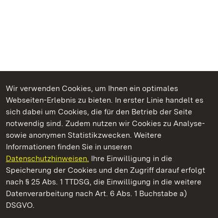
Wir verwenden Cookies, um Ihnen ein optimales
Webseiten-Erlebnis zu bieten. In erster Linie handelt es
Kommen. Staunen. Genießen.
sich dabei um Cookies, die für den Betrieb der Seite
notwendig sind. Zudem nutzen wir Cookies zu Analyse-
sowie anonymen Statistikzwecken. Weitere
Informationen finden Sie in unseren
Datenschutzhinweisen.
Ihre Einwilligung in die
Staatliche Schlösser und Gärten Baden‑Württemberg
Speicherung der Cookies und den Zugriff darauf erfolgt
nach § 25 Abs. 1 TTDSG, die Einwilligung in die weitere
Staatliche Schlösser und Gärten Baden-Württemberg
Datenverarbeitung nach Art. 6 Abs. 1 Buchstabe a)
DSGVO.
Kontakt
FAQ
Impressum
Datenschutz