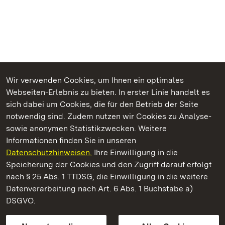
Wir verwenden Cookies, um Ihnen ein optimales
Webseiten-Erlebnis zu bieten. In erster Linie handelt es
Kommen. Staunen. Genießen.
sich dabei um Cookies, die für den Betrieb der Seite
notwendig sind. Zudem nutzen wir Cookies zu Analyse-
sowie anonymen Statistikzwecken. Weitere
Informationen finden Sie in unseren
Datenschutzhinweisen.
Ihre Einwilligung in die
Staatliche Schlösser und Gärten Baden‑Württemberg
Speicherung der Cookies und den Zugriff darauf erfolgt
nach § 25 Abs. 1 TTDSG, die Einwilligung in die weitere
Staatliche Schlösser und Gärten Baden-Württemberg
Datenverarbeitung nach Art. 6 Abs. 1 Buchstabe a)
DSGVO.
Kontakt
FAQ
Impressum
Datenschutz
Gebärdensprache
Leichte Sprache