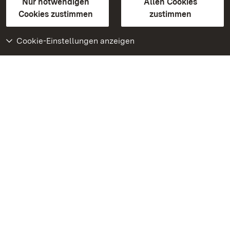
Erklärung zur Barrierefreiheit
Nur notwendigen
Allen Cookies
BITV-konform (geprüfte Seiten)
Cookies zustimmen
zustimmen
Cookie-Einstellungen anzeigen
Weiteres
Portal
Monumente
Besuchen Sie uns auf
Facebook
Besuchen Sie uns auf
Instagram
Besuchen Sie uns auf
Youtube
Lernen Sie unsere Apps
kennen
Google Play Store
App Store für iPhone