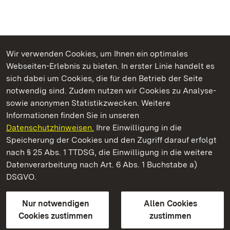
Wir verwenden Cookies, um Ihnen ein optimales
Webseiten-Erlebnis zu bieten. In erster Linie handelt es
Kommen. Staunen. Genießen.
sich dabei um Cookies, die für den Betrieb der Seite
notwendig sind. Zudem nutzen wir Cookies zu Analyse-
sowie anonymen Statistikzwecken. Weitere
Informationen finden Sie in unseren
Datenschutzhinweisen.
Ihre Einwilligung in die
Staatliche Schlösser und Gärten Baden‑Württemberg
Speicherung der Cookies und den Zugriff darauf erfolgt
nach § 25 Abs. 1 TTDSG, die Einwilligung in die weitere
Staatliche Schlösser und Gärten Baden-Württemberg
Datenverarbeitung nach Art. 6 Abs. 1 Buchstabe a)
DSGVO.
Kontakt
FAQ
Impressum
Datenschutz
Gebärdensprache
Leichte Sprache
Erklärung zur Barrierefreiheit
Nur notwendigen
Allen Cookies
BITV-konform (geprüfte Seiten)
Cookies zustimmen
zustimmen