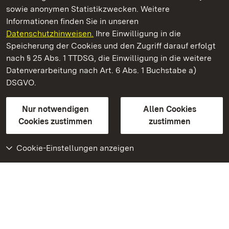
sowie anonymen Statistikzwecken. Weitere
Informationen finden Sie in unseren
Datenschutzhinweisen.
Ihre Einwilligung in die
Staatliche Schlösser und Gärten Baden‑Württemberg
Speicherung der Cookies und den Zugriff darauf erfolgt
nach § 25 Abs. 1 TTDSG, die Einwilligung in die weitere
Staatliche Schlösser und Gärten Baden-Württemberg
Datenverarbeitung nach Art. 6 Abs. 1 Buchstabe a)
DSGVO.
Kontakt
FAQ
Impressum
Datenschutz
Gebärdensprache
Leichte Sprache
Erklärung zur Barrierefreiheit
Nur notwendigen
Allen Cookies
BITV-konform (geprüfte Seiten)
Cookies zustimmen
zustimmen
Cookie-Einstellungen anzeigen
Weiteres
Portal
Monumente
Besuchen Sie uns auf
Facebook
Besuchen Sie uns auf
Instagram
Besuchen Sie uns auf