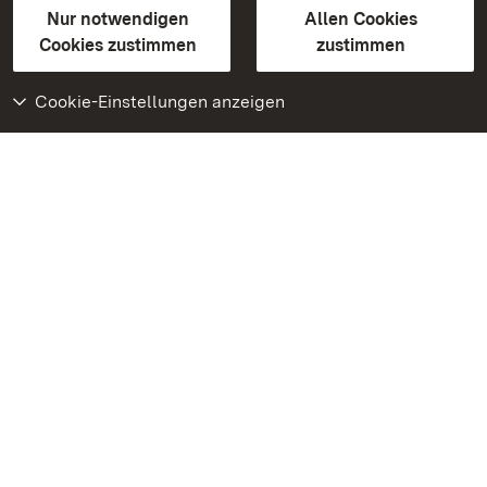
Erklärung zur Barrierefreiheit
Nur notwendigen
Allen Cookies
BITV-konform (geprüfte Seiten)
Cookies zustimmen
zustimmen
Cookie-Einstellungen anzeigen
Weiteres
Portal
Monumente
Besuchen Sie uns auf
Facebook
Besuchen Sie uns auf
Instagram
Besuchen Sie uns auf
Youtube
Lernen Sie unsere Apps
kennen
Google Play Store
App Store für iPhone