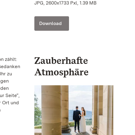
JPG, 2600x1733 Pxl, 1.39 MB
Download
Zauberhafte
n zählt:
 Gedanken
Atmosphäre
Uhr zu
igen
rden
r Seite“,
r Ort und
n