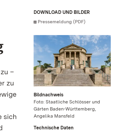
DOWNLOAD UND BILDER
Pressemeldung (PDF)
g
azu –
er zu
 ewige
Bildnachweis
Foto: Staatliche Schlösser und
Gärten Baden-Württemberg,
e sich
Angelika Mansfeld
d
Technische Daten