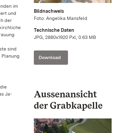
inden im
Bildnachweis
iert und
Foto: Angelika Mansfeld
ch der
kirchliche
Technische Daten
Trauung
JPG, 2880x1920 Pxl, 0.63 MB
ste sind
r Planung
Download
 die
Aussenansicht
as Ja-
der Grabkapelle