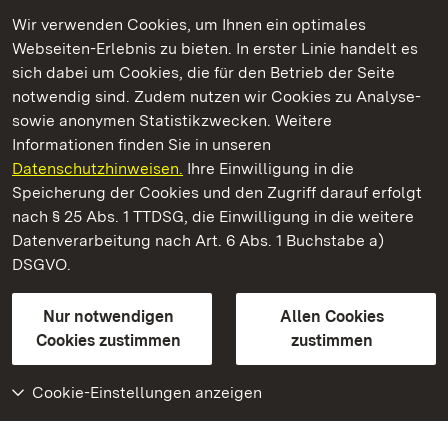
Wir verwenden Cookies, um Ihnen ein optimales
Webseiten-Erlebnis zu bieten. In erster Linie handelt es
Kommen. Staunen. Genießen.
sich dabei um Cookies, die für den Betrieb der Seite
notwendig sind. Zudem nutzen wir Cookies zu Analyse-
sowie anonymen Statistikzwecken. Weitere
Informationen finden Sie in unseren
Datenschutzhinweisen.
Ihre Einwilligung in die
Staatliche Schlösser und Gärten Baden‑Württemberg
Speicherung der Cookies und den Zugriff darauf erfolgt
nach § 25 Abs. 1 TTDSG, die Einwilligung in die weitere
Staatliche Schlösser und Gärten Baden-Württemberg
Datenverarbeitung nach Art. 6 Abs. 1 Buchstabe a)
DSGVO.
Kontakt
FAQ
Impressum
Datenschutz
Gebärdensprache
Leichte Sprache
Erklärung zur Barrierefreiheit
Nur notwendigen
Allen Cookies
BITV-konform (geprüfte Seiten)
Cookies zustimmen
zustimmen
Cookie-Einstellungen anzeigen
Weiteres
Portal
Monumente