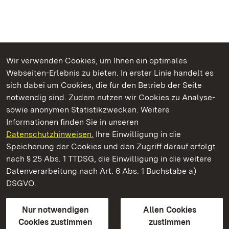
Wir verwenden Cookies, um Ihnen ein optimales
Webseiten-Erlebnis zu bieten. In erster Linie handelt es
Kommen. Staunen. Genießen.
sich dabei um Cookies, die für den Betrieb der Seite
notwendig sind. Zudem nutzen wir Cookies zu Analyse-
sowie anonymen Statistikzwecken. Weitere
Informationen finden Sie in unseren
Datenschutzhinweisen.
Ihre Einwilligung in die
Staatliche Schlösser und Gärten Baden‑Württemberg
Speicherung der Cookies und den Zugriff darauf erfolgt
nach § 25 Abs. 1 TTDSG, die Einwilligung in die weitere
Staatliche Schlösser und Gärten Baden-Württemberg
Datenverarbeitung nach Art. 6 Abs. 1 Buchstabe a)
DSGVO.
Kontakt
FAQ
Impressum
Datenschutz
Gebärdensprache
Leichte Sprache
Erklärung zur Barrierefreiheit
Nur notwendigen
Allen Cookies
BITV-konform (geprüfte Seiten)
Cookies zustimmen
zustimmen