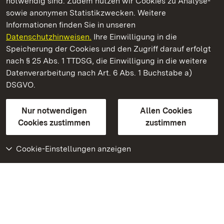
notwendig sind. Zudem nutzen wir Cookies zu Analyse-
sowie anonymen Statistikzwecken. Weitere
Informationen finden Sie in unseren
Datenschutzhinweisen.
Ihre Einwilligung in die
Staatliche Schlösser und Gärten Baden‑Württemberg
Speicherung der Cookies und den Zugriff darauf erfolgt
nach § 25 Abs. 1 TTDSG, die Einwilligung in die weitere
Staatliche Schlösser und Gärten Baden-Württemberg
Datenverarbeitung nach Art. 6 Abs. 1 Buchstabe a)
DSGVO.
Kontakt
FAQ
Impressum
Datenschutz
Gebärdensprache
Leichte Sprache
Erklärung zur Barrierefreiheit
Nur notwendigen
Allen Cookies
BITV-konform (geprüfte Seiten)
Cookies zustimmen
zustimmen
Cookie-Einstellungen anzeigen
Weiteres
Portal
Monumente
Besuchen Sie uns auf
Facebook
Besuchen Sie uns auf
Instagram