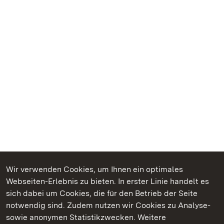
Wir verwenden Cookies, um Ihnen ein optimales
Webseiten-Erlebnis zu bieten. In erster Linie handelt es
Kommen. Staunen. Genießen.
sich dabei um Cookies, die für den Betrieb der Seite
notwendig sind. Zudem nutzen wir Cookies zu Analyse-
sowie anonymen Statistikzwecken. Weitere