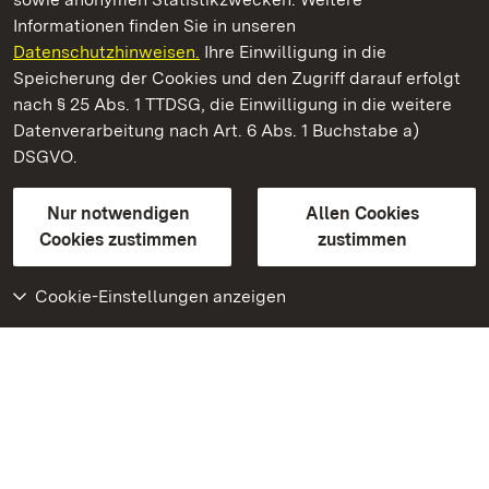
Informationen finden Sie in unseren
Datenschutzhinweisen.
Ihre Einwilligung in die
Staatliche Schlösser und Gärten Baden‑Württemberg
Speicherung der Cookies und den Zugriff darauf erfolgt
nach § 25 Abs. 1 TTDSG, die Einwilligung in die weitere
Staatliche Schlösser und Gärten Baden-Württemberg
Datenverarbeitung nach Art. 6 Abs. 1 Buchstabe a)
DSGVO.
Kontakt
FAQ
Impressum
Datenschutz
Gebärdensprache
Leichte Sprache
Erklärung zur Barrierefreiheit
Nur notwendigen
Allen Cookies
BITV-konform (geprüfte Seiten)
Cookies zustimmen
zustimmen
Cookie-Einstellungen anzeigen
Weiteres
Portal
Monumente
Besuchen Sie uns auf
Facebook
Besuchen Sie uns auf
Instagram
Besuchen Sie uns auf
Youtube